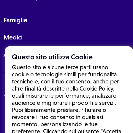
Famiglie
Medici
About
Questo sito utilizza Cookie
Questo sito e alcune terze parti usano
cookie o tecnologie simili per funzionalità
tecniche e, con il tuo consenso, anche per
Le informazioni proposte in questo sito non sono un consulto medico.
altre finalità descritte nella Cookie Policy,
In nessun caso, queste informazioni sostituiscono un consulto, una
quali misurare le performance, analizzare
visita o una diagnosi formulata dal medico. Non si devono considerare
le informazioni disponibili come suggerimenti per la formulazione di
audience e migliorare i prodotti e servizi.
una diagnosi, la determinazione di un trattamento o l'assunzione o
Puoi liberamente prestare, rifiutare o
sospensione di un farmaco senza prima consultare un medico di
medicina generale o uno specialista.
revocare il tuo consenso in qualsiasi
momento, personalizzando le tue
Condizioni di utilizzo
|
Privacy Policy
|
Gestione cookie
Ⓒ 2026 | Tutti i diritti riservati.
preferenze. Cliccando sul pulsante "Accetta