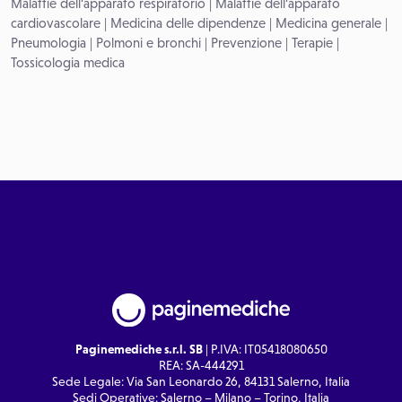
Malattie dell'apparato respiratorio
|
Malattie dell'apparato
cardiovascolare
|
Medicina delle dipendenze
|
Medicina generale
|
Pneumologia
|
Polmoni e bronchi
|
Prevenzione
|
Terapie
|
Tossicologia medica
Paginemediche s.r.l. SB
| P.IVA: IT05418080650
REA: SA-444291
Sede Legale: Via San Leonardo 26, 84131 Salerno, Italia
Sedi Operative: Salerno – Milano – Torino, Italia