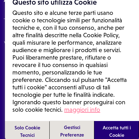
Questo sito utilizza Cookie
Questo sito e alcune terze parti usano
cookie o tecnologie simili per funzionalità
tecniche e, con il tuo consenso, anche per
Le informazioni proposte in questo sito non sono un consulto medico.
altre finalità descritte nella Cookie Policy,
In nessun caso, queste informazioni sostituiscono un consulto, una
quali misurare le performance, analizzare
visita o una diagnosi formulata dal medico. Non si devono considerare
le informazioni disponibili come suggerimenti per la formulazione di
audience e migliorare i prodotti e servizi.
una diagnosi, la determinazione di un trattamento o l'assunzione o
Puoi liberamente prestare, rifiutare o
sospensione di un farmaco senza prima consultare un medico di
medicina generale o uno specialista.
revocare il tuo consenso in qualsiasi
momento, personalizzando le tue
Condizioni di utilizzo
|
Privacy Policy
|
Gestione cookie
Ⓒ 2026 | Tutti i diritti riservati.
preferenze. Cliccando sul pulsante "Accetta
tutti i cookie" acconsenti all'uso di tali
tecnologie per tutte le finalità indicate.
Ignorando questo banner proseguirai con
solo cookie tecnici.
maggiori info
Gestisci
Solo Cookie
Accetta tutti i
Preferenze
Tecnici
Cookie