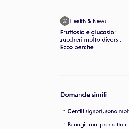
inemediche
Health & News
timana dedicata
Fruttosio e glucosio:
cazione e
zuccheri molto diversi.
ione del
Ecco perché
re sessuale
Domande simili
Gentili signori, sono mo
Buongiorno, premetto c