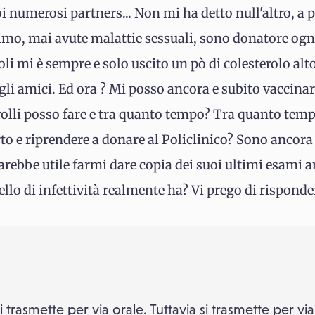
i numerosi partners... Non mi ha detto null'altro, a p
simo, mai avute malattie sessuali, sono donatore ogn
li mi è sempre e solo uscito un pò di colesterolo alt
 gli amici. Ed ora ? Mi posso ancora e subito vaccina
rolli posso fare e tra quanto tempo? Tra quanto tem
rto e riprendere a donare al Policlinico? Sono ancora
sarebbe utile farmi dare copia dei suoi ultimi esami a
ello di infettività realmente ha? Vi prego di risponde
 si trasmette per via orale. Tuttavia si trasmette per vi