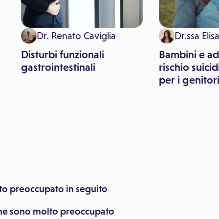
Dr. Renato Caviglia
Dr.ssa Elis
Disturbi funzionali
Bambini e ad
gastrointestinali
rischio suicid
per i genitor
lto preoccupato in seguito
he sono molto preoccupato