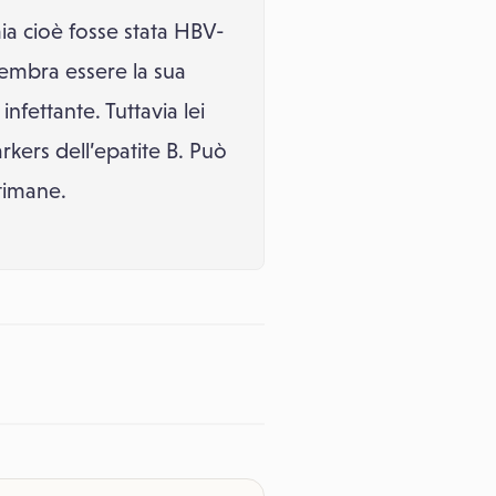
a cioè fosse stata HBV-
 sembra essere la sua
fettante. Tuttavia lei
kers dell’epatite B. Può
ttimane.