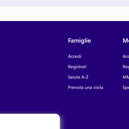
Famiglie
Me
Accedi
Ac
Registrati
Reg
Salute A-Z
MM
Prenota una visita
Spe