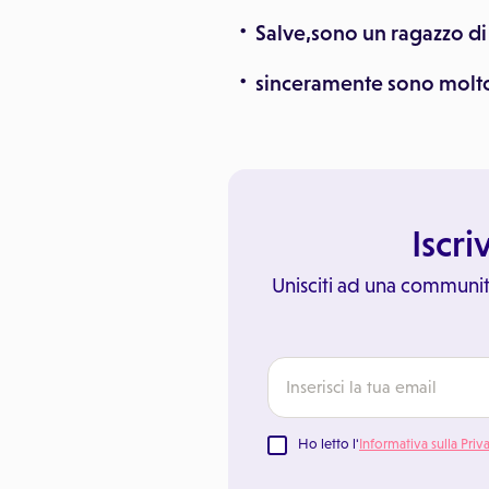
Salve,sono un ragazzo d
sinceramente sono molto
Iscri
Unisciti ad una communit
Ho letto l'
Informativa sulla Priv