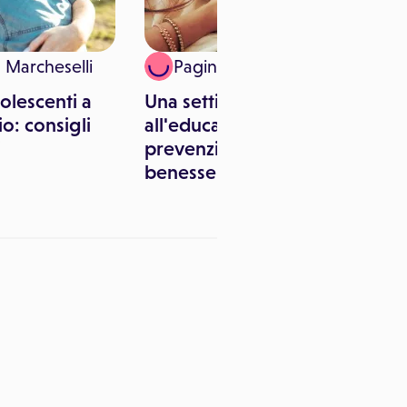
a Marcheselli
Paginemediche
olescenti a
Una settimana dedicata
io: consigli
all'educazione e
i
prevenzione del
benessere sessuale