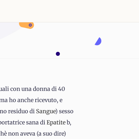
n
uali con una donna di 40
 ma ho anche ricevuto, e
imo residuo di
Sangue
) sesso
portatrice sana di
Epatite
b,
chè non aveva (a suo dire)