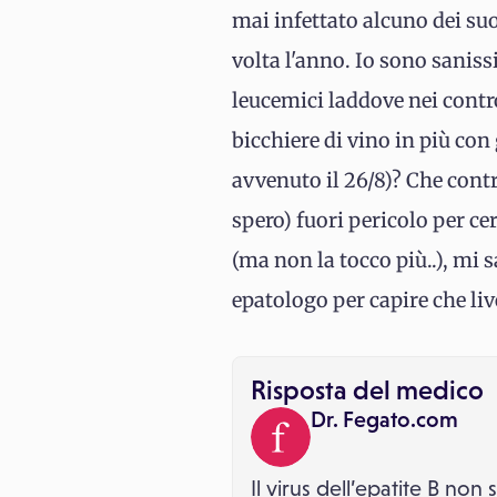
mai infettato alcuno dei suo
volta l'anno. Io sono sanis
leucemici laddove nei contro
bicchiere di vino in più con
avvenuto il 26/8)? Che cont
spero) fuori pericolo per ce
(ma non la tocco più..), mi 
epatologo per capire che liv
Risposta del medico
Dr. Fegato.com
Il virus dell’epatite B non