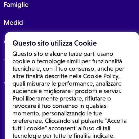
Famiglie
Medici
About
Questo sito utilizza Cookie
Questo sito e alcune terze parti usano
cookie o tecnologie simili per funzionalità
tecniche e, con il tuo consenso, anche per
Le informazioni proposte in questo sito non sono un consulto medico.
altre finalità descritte nella Cookie Policy,
In nessun caso, queste informazioni sostituiscono un consulto, una
quali misurare le performance, analizzare
visita o una diagnosi formulata dal medico. Non si devono considerare
le informazioni disponibili come suggerimenti per la formulazione di
audience e migliorare i prodotti e servizi.
una diagnosi, la determinazione di un trattamento o l'assunzione o
Puoi liberamente prestare, rifiutare o
sospensione di un farmaco senza prima consultare un medico di
medicina generale o uno specialista.
revocare il tuo consenso in qualsiasi
momento, personalizzando le tue
Condizioni di utilizzo
|
Privacy Policy
|
Gestione cookie
Ⓒ 2025 | Tutti i diritti riservati.
preferenze. Cliccando sul pulsante "Accetta
tutti i cookie" acconsenti all'uso di tali
tecnologie per tutte le finalità indicate.