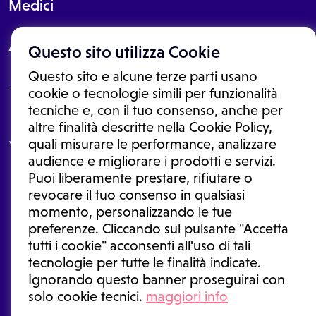
Medici
About
Questo sito utilizza Cookie
Questo sito e alcune terze parti usano
cookie o tecnologie simili per funzionalità
tecniche e, con il tuo consenso, anche per
Le informazioni proposte in questo sito non sono un consulto medico.
altre finalità descritte nella Cookie Policy,
In nessun caso, queste informazioni sostituiscono un consulto, una
quali misurare le performance, analizzare
visita o una diagnosi formulata dal medico. Non si devono considerare
le informazioni disponibili come suggerimenti per la formulazione di
audience e migliorare i prodotti e servizi.
una diagnosi, la determinazione di un trattamento o l'assunzione o
Puoi liberamente prestare, rifiutare o
sospensione di un farmaco senza prima consultare un medico di
medicina generale o uno specialista.
revocare il tuo consenso in qualsiasi
momento, personalizzando le tue
Condizioni di utilizzo
|
Privacy Policy
|
Gestione cookie
Ⓒ 2026 | Tutti i diritti riservati.
preferenze. Cliccando sul pulsante "Accetta
tutti i cookie" acconsenti all'uso di tali
tecnologie per tutte le finalità indicate.
Ignorando questo banner proseguirai con
solo cookie tecnici.
maggiori info