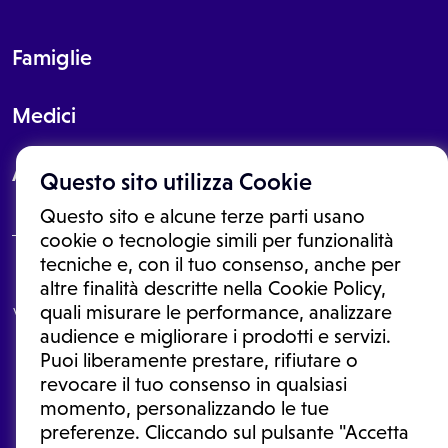
Famiglie
Medici
About
Questo sito utilizza Cookie
Questo sito e alcune terze parti usano
cookie o tecnologie simili per funzionalità
tecniche e, con il tuo consenso, anche per
Le informazioni proposte in questo sito non sono un consulto medico.
altre finalità descritte nella Cookie Policy,
In nessun caso, queste informazioni sostituiscono un consulto, una
quali misurare le performance, analizzare
visita o una diagnosi formulata dal medico. Non si devono considerare
le informazioni disponibili come suggerimenti per la formulazione di
audience e migliorare i prodotti e servizi.
una diagnosi, la determinazione di un trattamento o l'assunzione o
Puoi liberamente prestare, rifiutare o
sospensione di un farmaco senza prima consultare un medico di
medicina generale o uno specialista.
revocare il tuo consenso in qualsiasi
momento, personalizzando le tue
Condizioni di utilizzo
|
Privacy Policy
|
Gestione cookie
Ⓒ 2026 | Tutti i diritti riservati.
preferenze. Cliccando sul pulsante "Accetta