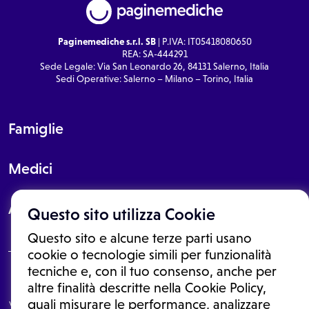
Paginemediche s.r.l. SB
| P.IVA: IT05418080650
REA: SA-444291
Sede Legale: Via San Leonardo 26, 84131 Salerno, Italia
Sedi Operative: Salerno – Milano – Torino, Italia
Famiglie
Medici
About
Questo sito utilizza Cookie
Questo sito e alcune terze parti usano
cookie o tecnologie simili per funzionalità
tecniche e, con il tuo consenso, anche per
Le informazioni proposte in questo sito non sono un consulto medico.
altre finalità descritte nella Cookie Policy,
In nessun caso, queste informazioni sostituiscono un consulto, una
quali misurare le performance, analizzare
visita o una diagnosi formulata dal medico. Non si devono considerare