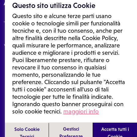
About
Questo sito utilizza Cookie
Questo sito e alcune terze parti usano
cookie o tecnologie simili per funzionalità
tecniche e, con il tuo consenso, anche per
Le informazioni proposte in questo sito non sono un consulto medico.
altre finalità descritte nella Cookie Policy,
In nessun caso, queste informazioni sostituiscono un consulto, una
quali misurare le performance, analizzare
visita o una diagnosi formulata dal medico. Non si devono considerare
le informazioni disponibili come suggerimenti per la formulazione di
audience e migliorare i prodotti e servizi.
una diagnosi, la determinazione di un trattamento o l'assunzione o
Puoi liberamente prestare, rifiutare o
sospensione di un farmaco senza prima consultare un medico di
medicina generale o uno specialista.
revocare il tuo consenso in qualsiasi
momento, personalizzando le tue
Condizioni di utilizzo
|
Privacy Policy
|
Gestione cookie
Ⓒ 2026 | Tutti i diritti riservati.
preferenze. Cliccando sul pulsante "Accetta
tutti i cookie" acconsenti all'uso di tali
tecnologie per tutte le finalità indicate.
Ignorando questo banner proseguirai con
solo cookie tecnici.
maggiori info
Gestisci
Solo Cookie
Accetta tutti i
Preferenze
Tecnici
Cookie