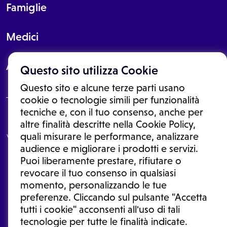
Famiglie
Medici
About
Questo sito utilizza Cookie
Questo sito e alcune terze parti usano
cookie o tecnologie simili per funzionalità
tecniche e, con il tuo consenso, anche per
Le informazioni proposte in questo sito non sono un consulto medico.
altre finalità descritte nella Cookie Policy,
In nessun caso, queste informazioni sostituiscono un consulto, una
quali misurare le performance, analizzare
visita o una diagnosi formulata dal medico. Non si devono considerare
le informazioni disponibili come suggerimenti per la formulazione di
audience e migliorare i prodotti e servizi.
una diagnosi, la determinazione di un trattamento o l'assunzione o
Puoi liberamente prestare, rifiutare o
sospensione di un farmaco senza prima consultare un medico di
medicina generale o uno specialista.
revocare il tuo consenso in qualsiasi
momento, personalizzando le tue
Condizioni di utilizzo
|
Privacy Policy
|
Gestione cookie
Ⓒ 2026 | Tutti i diritti riservati.
preferenze. Cliccando sul pulsante "Accetta
tutti i cookie" acconsenti all'uso di tali
tecnologie per tutte le finalità indicate.