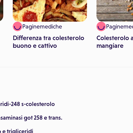
Paginemediche
Pagineme
Differenza tra colesterolo
Colesterolo 
buono e cattivo
mangiare
eridi-248 s-colesterolo
saminasi got 258 e trans.
e trigliceridi