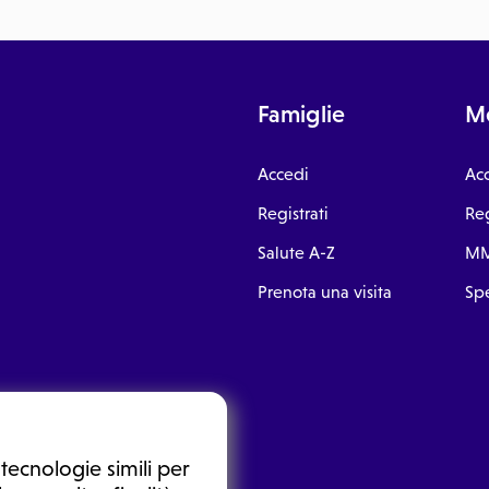
Famiglie
Me
Accedi
Ac
Registrati
Reg
Salute A-Z
MM
Prenota una visita
Spe
tecnologie simili per