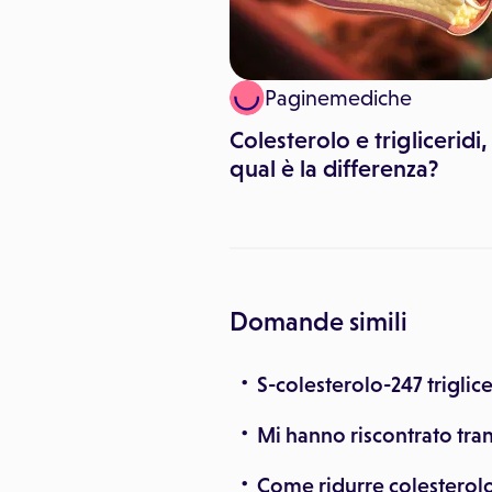
er Giannò
Paginemediche
alimenti per
Colesterolo e trigliceridi,
il colesterolo
qual è la differenza?
Domande simili
S-colesterolo-247 triglic
Mi hanno riscontrato tran
Come ridurre colesterolo 