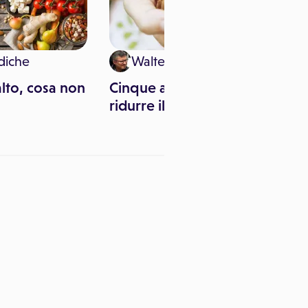
diche
Walter Giannò
alto, cosa non
Cinque alimenti per
ridurre il colesterolo