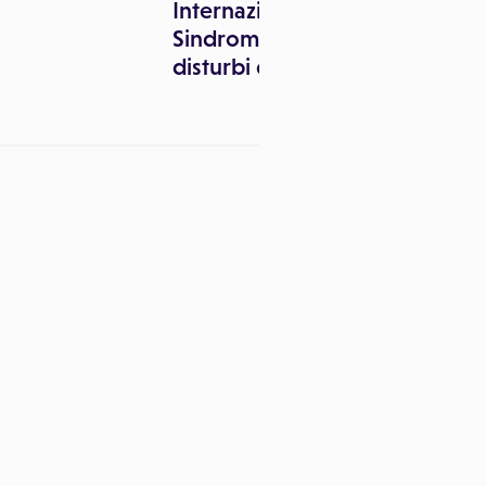
Internazionale della
Sindrome Feto Alcolica e
disturbi correlati