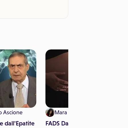
o Ascione
Mara Pitari
e dall'Epatite
FADS Day, la Giornata