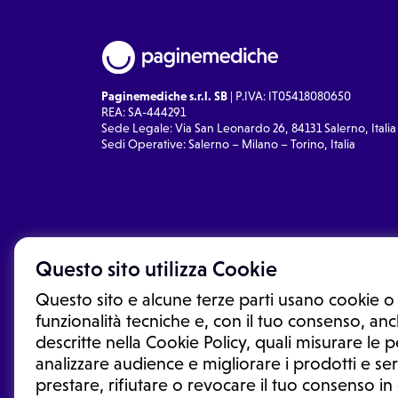
Paginemediche s.r.l. SB
| P.IVA: IT05418080650
REA: SA-444291
Sede Legale: Via San Leonardo 26, 84131 Salerno, Italia
Sedi Operative: Salerno – Milano – Torino, Italia
Questo sito utilizza Cookie
Questo sito e alcune terze parti usano cookie o 
funzionalità tecniche e, con il tuo consenso, anch
descritte nella Cookie Policy, quali misurare le
analizzare audience e migliorare i prodotti e ser
prestare, rifiutare o revocare il tuo consenso i
Le informazioni proposte in questo sito non sono un co