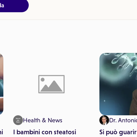
da
Health & News
Dr. Antoni
hi
I bambini con steatosi
Si può guarir