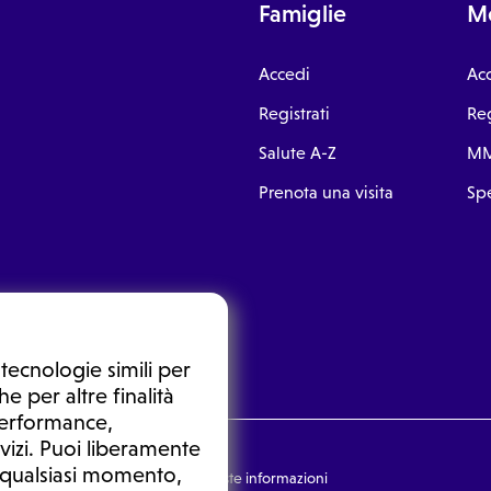
Famiglie
Me
Accedi
Ac
Registrati
Reg
Salute A-Z
MM
Prenota una visita
Spe
tecnologie simili per
e per altre finalità
 performance,
vizi. Puoi liberamente
n qualsiasi momento,
nsulto medico. In nessun caso, queste informazioni