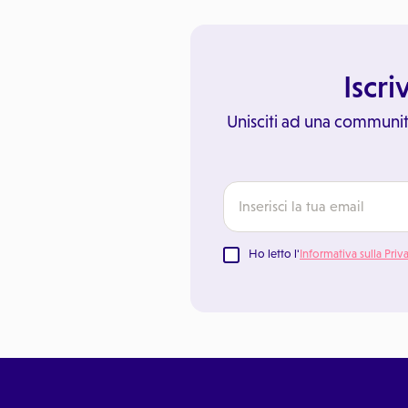
Iscri
Unisciti ad una communit
Ho letto l'
Informativa sulla Priv