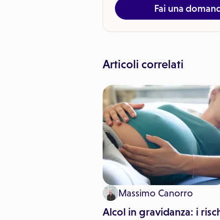
Fai una doman
Articoli correlati
 Pitari
Massimo Canorro
y, la Giornata
Alcol in gravidanza: i risc