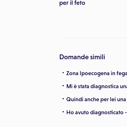
zionale della
per il feto
e Feto Alcolica e
 correlati
Domande simili
Zona Ipoecogena in fegat
Mi è stata diagnostica un
Quindi anche per lei una
Ho avuto diagnosticato -