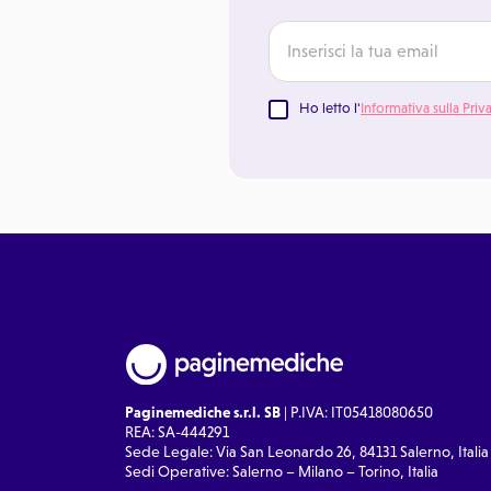
Ho letto l'
Informativa sulla Priv
Paginemediche s.r.l. SB
| P.IVA: IT05418080650
REA: SA-444291
Sede Legale: Via San Leonardo 26, 84131 Salerno, Italia
Sedi Operative: Salerno – Milano – Torino, Italia