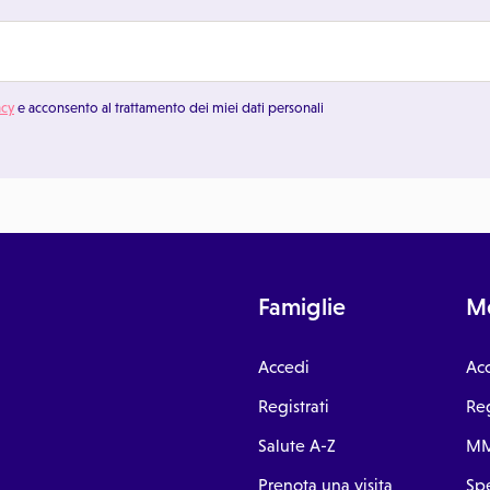
acy
e acconsento al trattamento dei miei dati personali
Famiglie
Me
Accedi
Ac
Registrati
Reg
Salute A-Z
MM
Prenota una visita
Spe