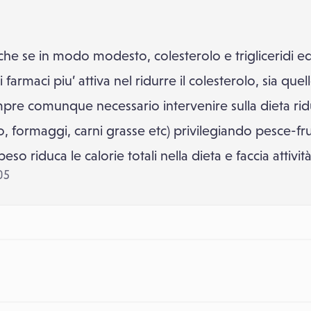
he se in modo modesto, colesterolo e trigliceridi ed
 farmaci piu’ attiva nel ridurre il colesterolo, sia que
empre comunque necessario intervenire sulla dieta rid
ro, formaggi, carni grasse etc) privilegiando pesce-f
o riduca le calorie totali nella dieta e faccia attività 
05