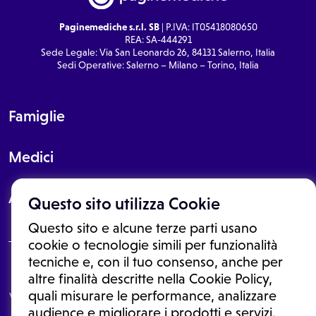
Paginemediche s.r.l. SB
| P.IVA: IT05418080650
REA: SA-444291
Sede Legale: Via San Leonardo 26, 84131 Salerno, Italia
Sedi Operative: Salerno – Milano – Torino, Italia
Famiglie
Medici
About
Questo sito utilizza Cookie
Questo sito e alcune terze parti usano
cookie o tecnologie simili per funzionalità
tecniche e, con il tuo consenso, anche per
Le informazioni proposte in questo sito non sono un consulto medico.
altre finalità descritte nella Cookie Policy,
In nessun caso, queste informazioni sostituiscono un consulto, una
quali misurare le performance, analizzare
visita o una diagnosi formulata dal medico. Non si devono considerare
le informazioni disponibili come suggerimenti per la formulazione di
audience e migliorare i prodotti e servizi.