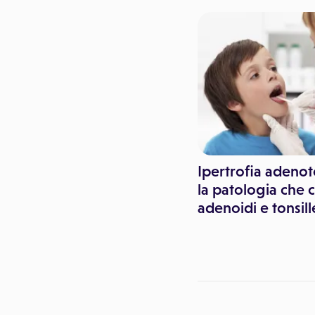
Dr. Luano Fattorini
Ipertrofia adenot
la patologia che 
Che cos'è la Sindrome di
adenoidi e tonsill
Gilbert