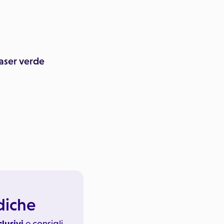
laser verde
ediche
clusivi
e consigli