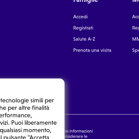
Accedi
Ac
Registrati
Reg
Salute A-Z
MM
Prenota una visita
Spe
tecnologie simili per
e per altre finalità
 performance,
vizi. Puoi liberamente
n qualsiasi momento,
nsulto medico. In nessun caso, queste informazioni
rmulata dal medico. Non si devono considerare le
l pulsante "Accetta