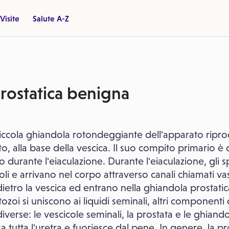
Visite
Salute A-Z
prostatica benigna
iccola ghiandola rotondeggiante dell'apparato ripro
to, alla base della vescica. Il suo compito primario è q
do durante l'eiaculazione. Durante l'eiaculazione, gli
oli e arrivano nel corpo attraverso canali chiamati vasi
ietro la vescica ed entrano nella ghiandola prostatic
ozoi si uniscono ai liquidi seminali, altri componenti 
 diverse: le vescicole seminali, la prostata e le ghiand
sa tutta l'uretra e fuoriesce dal pene. In genere, la 