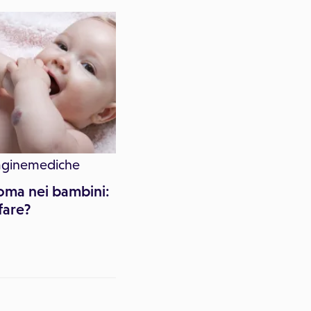
aginemediche
Dr. Luano Fattorini
oma nei bambini:
Che cos'è la Sindrome 
fare?
Gilbert