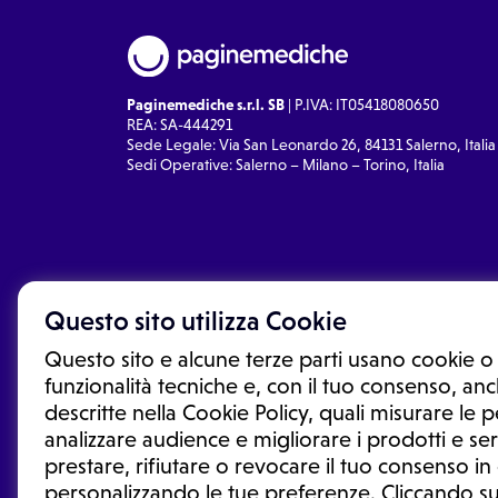
Paginemediche s.r.l. SB
| P.IVA: IT05418080650
REA: SA-444291
Sede Legale: Via San Leonardo 26, 84131 Salerno, Italia
Sedi Operative: Salerno – Milano – Torino, Italia
Questo sito utilizza Cookie
Questo sito e alcune terze parti usano cookie o 
funzionalità tecniche e, con il tuo consenso, anch
descritte nella Cookie Policy, quali misurare le
analizzare audience e migliorare i prodotti e ser
prestare, rifiutare o revocare il tuo consenso i
Le informazioni proposte in questo sito non sono un co
sostituiscono un consulto, una visita o una diagnosi fo
personalizzando le tue preferenze. Cliccando su