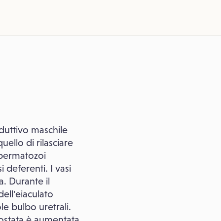
duttivo maschile
uello di rilasciare
 spermatozoi
 deferenti. I vasi
a. Durante il
dell'eiaculato
ole bulbo uretrali.
prostata è aumentata