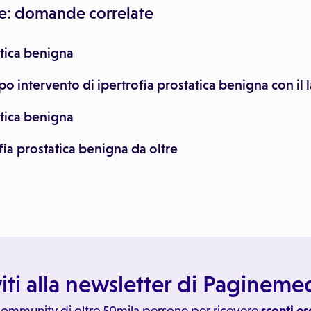
e: domande correlate
atica benigna
o intervento di ipertrofia prostatica benigna con il 
atica benigna
fia prostatica benigna da oltre
viti alla newsletter di Paginem
 community di oltre 50mila persone per ricevere
sconti es