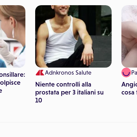
Adnkronos Salute
P
onsillare:
colpisce
Niente controlli alla
Angi
e
prostata per 3 italiani su
cosa 
10