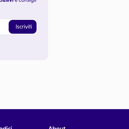
Iscriviti
dici
About