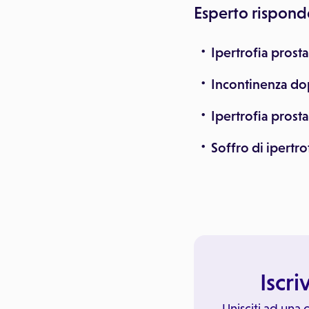
Esperto rispond
Ipertrofia prost
Incontinenza dop
Ipertrofia prost
Soffro di ipertro
Iscri
Unisciti ad una