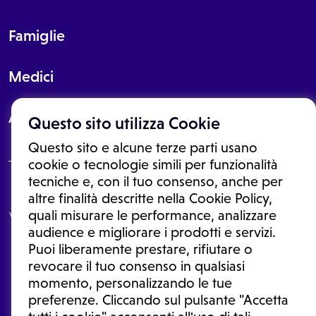
Famiglie
Medici
About
Questo sito utilizza Cookie
Questo sito e alcune terze parti usano
cookie o tecnologie simili per funzionalità
tecniche e, con il tuo consenso, anche per
Le informazioni proposte in questo sito non sono un consulto medico.
altre finalità descritte nella Cookie Policy,
In nessun caso, queste informazioni sostituiscono un consulto, una
quali misurare le performance, analizzare
visita o una diagnosi formulata dal medico. Non si devono considerare
le informazioni disponibili come suggerimenti per la formulazione di
audience e migliorare i prodotti e servizi.
una diagnosi, la determinazione di un trattamento o l'assunzione o
Puoi liberamente prestare, rifiutare o
sospensione di un farmaco senza prima consultare un medico di
medicina generale o uno specialista.
revocare il tuo consenso in qualsiasi
momento, personalizzando le tue
Condizioni di utilizzo
|
Privacy Policy
|
Gestione cookie
Ⓒ 2026 | Tutti i diritti riservati.
preferenze. Cliccando sul pulsante "Accetta