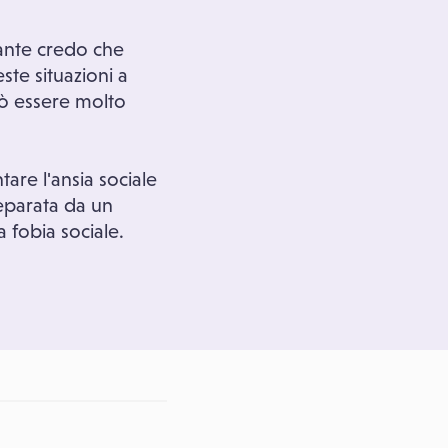
tante credo che
ste situazioni a
uò essere molto
are l'ansia sociale
eparata da un
 fobia sociale.