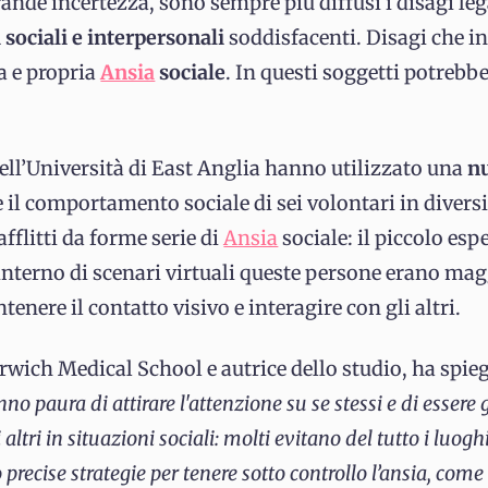
rande incertezza, sono sempre più diffusi i disagi leg
 sociali e interpersonali
soddisfacenti. Disagi che in
a e propria
Ansia
sociale
. In questi soggetti potrebbe
dell’Università di East Anglia hanno utilizzato una
nu
 il comportamento sociale di sei volontari in diversi 
fflitti da forme serie di
Ansia
sociale: il piccolo es
’interno di scenari virtuali queste persone erano m
tenere il contatto visivo e interagire con gli altri.
rwich Medical School e autrice dello studio, ha spie
no paura di attirare l'attenzione su se stessi e di essere 
ltri in situazioni sociali: molti evitano del tutto i luogh
 precise strategie per tenere sotto controllo l’ansia, co