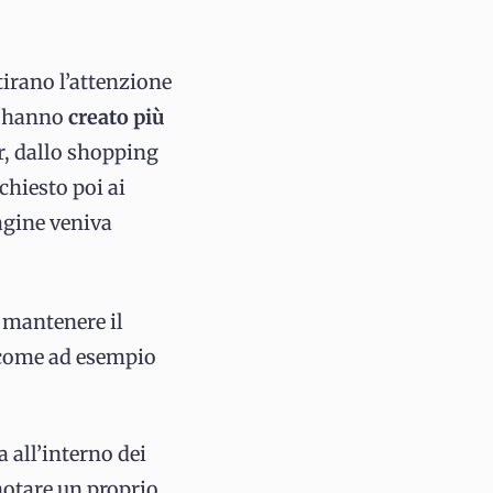
tirano l’attenzione
ri hanno
creato più
r, dallo shopping
chiesto poi ai
agine veniva
, mantenere il
, come ad esempio
a all’interno dei
 notare un proprio