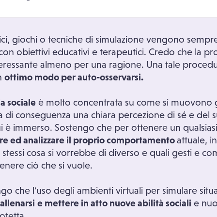
ici, giochi o tecniche di simulazione vengono sempr
he con obiettivi educativi e terapeutici. Credo che la 
teressante almeno per una ragione. Una tale procedura
n
ottimo modo per auto-osservarsi.
a sociale
è molto concentrata su come si muovono gli 
ha di conseguenza una chiara percezione di sé e del
 cui è immerso. Sostengo che per ottenere un qualsi
re ed analizzare il proprio comportamento
attuale, 
 stessi cosa si vorrebbe di diverso e quali gesti e 
enere ciò che si vuole.
engo che l'uso degli ambienti virtuali per simulare situ
allenarsi
e mettere in atto nuove abilità sociali
e nuo
otetta.