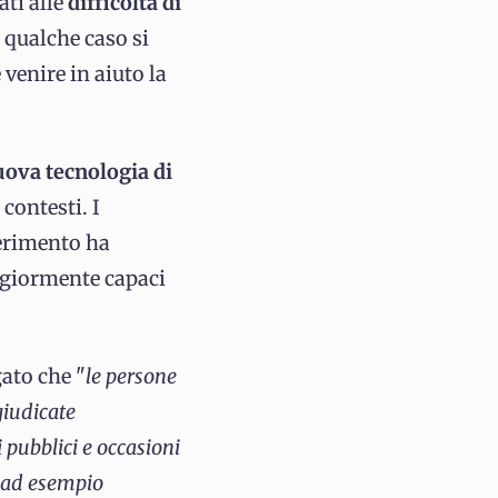
ati alle
difficoltà di
 qualche caso si
 venire in aiuto la
ova tecnologia di
contesti. I
perimento ha
aggiormente capaci
gato che "
le persone
giudicate
i pubblici e occasioni
me ad esempio