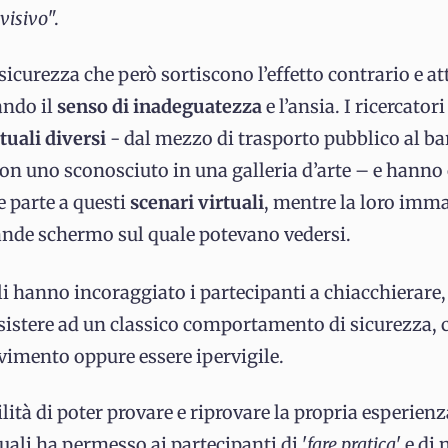
 visivo
".
curezza che però sortiscono l’effetto contrario e at
ando il
senso di inadeguatezza
e l’ansia. I ricercato
tuali diversi
- dal mezzo di trasporto pubblico al ba
con uno sconosciuto in una galleria d’arte – e hanno 
e parte a questi
scenari virtuali
, mentre la loro imm
rande schermo sul quale potevano vedersi.
li hanno incoraggiato i partecipanti a chiacchierare
resistere ad un classico comportamento di sicurezza
avimento oppure essere ipervigile.
lità di poter provare e riprovare la propria esperienz
tuali ha permesso ai partecipanti di '
fare pratica
' e di