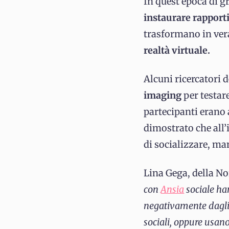
In quest’epoca di g
instaurare rapporti
trasformano in ver
realtà virtuale.
Alcuni ricercatori 
imaging
per testare
partecipanti erano a
dimostrato che all
di socializzare, man
Lina Gega, della No
con
Ansia
sociale han
negativamente dagli a
sociali, oppure usano