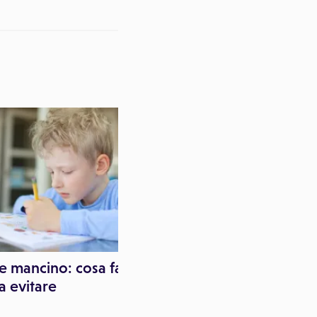
Paginemediche
e mancino: cosa fare
a evitare
Ustioni e scottature in
casa: cosa fare e cosa