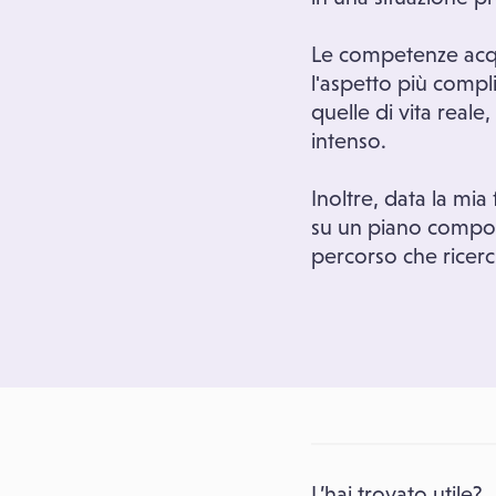
Le competenze acqu
l'aspetto più compli
quelle di vita real
intenso.
Inoltre, data la mia
su un piano compor
percorso che ricerch
L’hai trovato utile?