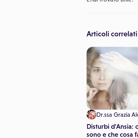
Articoli correlati
Paginemediche
Dr.ssa Grazia Al
Ustioni e scottature in
Disturbi d'Ansia: 
casa: cosa fare e cosa
sono e che cosa f