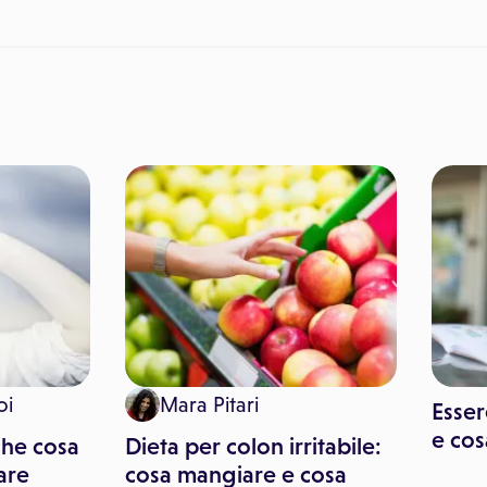
oi
Mara Pitari
Esser
e cos
che cosa
Dieta per colon irritabile:
are
cosa mangiare e cosa