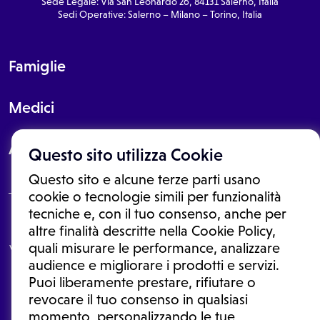
Sede Legale: Via San Leonardo 26, 84131 Salerno, Italia
Sedi Operative: Salerno – Milano – Torino, Italia
Famiglie
Medici
About
Questo sito utilizza Cookie
Questo sito e alcune terze parti usano
cookie o tecnologie simili per funzionalità
tecniche e, con il tuo consenso, anche per
Le informazioni proposte in questo sito non sono un consulto medico.
altre finalità descritte nella Cookie Policy,
In nessun caso, queste informazioni sostituiscono un consulto, una
quali misurare le performance, analizzare
visita o una diagnosi formulata dal medico. Non si devono considerare
le informazioni disponibili come suggerimenti per la formulazione di
audience e migliorare i prodotti e servizi.
una diagnosi, la determinazione di un trattamento o l'assunzione o
Puoi liberamente prestare, rifiutare o
sospensione di un farmaco senza prima consultare un medico di
medicina generale o uno specialista.
revocare il tuo consenso in qualsiasi
momento, personalizzando le tue
Condizioni di utilizzo
|
Privacy Policy
|
Gestione cookie