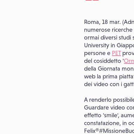
Roma, 18 mar. (Adn
numerose ricerche i 
ormai diversi studi
University in Giappo
persone e
PET
prov
del cosiddetto '
Or
della Giornata mondi
web la prima piatta
dei video con i gatt
A renderlo possibil
Guardare video con 
effetto 'smile', au
constatazione, in oc
Felix®#MissioneBuo