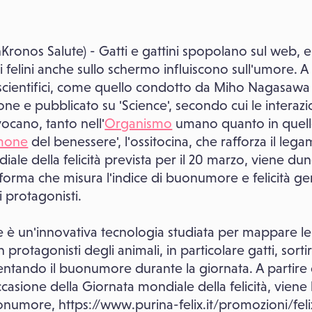
Kronos Salute) - Gatti e gattini spopolano sul web,
felini anche sullo schermo influiscono sull'umore. A '
 scientifici, come quello condotto da Miho Nagasawa
ne e pubblicato su 'Science', secondo cui le interazio
ocano, tanto nell'
Organismo
umano quanto in quello 
mone
del benessere', l'ossitocina, che rafforza il legam
ale della felicità prevista per il 20 marzo, viene dun
forma che misura l'indice di buonumore e felicità ge
i protagonisti.
e è un'innovativa tecnologia studiata per mappare le e
protagonisti degli animali, in particolare gatti, sort
mentando il buonumore durante la giornata. A partire
casione della Giornata mondiale della felicità, viene
numore, https://www.purina-felix.it/promozioni/fel