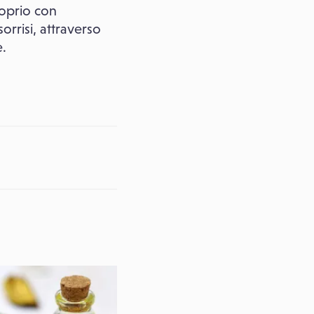
roprio con
orrisi, attraverso
e.