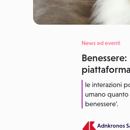
News ed eventi
Benessere: p
piattaform
le interazioni 
umano quanto in
benessere'.
Adnkronos S