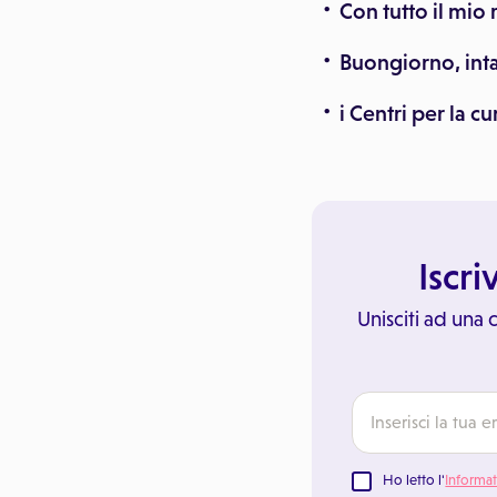
Con tutto il mio 
Buongiorno, inta
i Centri per la c
Iscri
Unisciti ad una
Ho letto l'
Informat