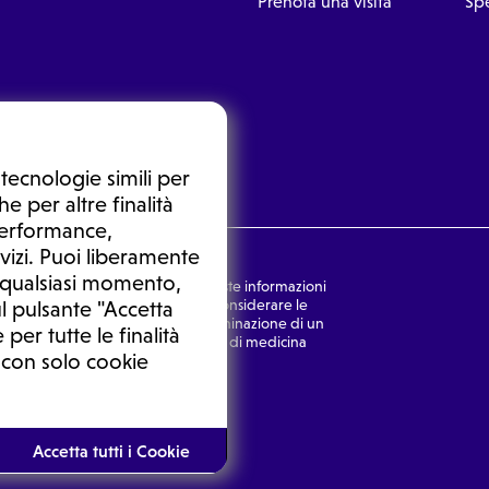
Prenota una visita
Spe
tecnologie simili per
e per altre finalità
 performance,
vizi. Puoi liberamente
n qualsiasi momento,
nsulto medico. In nessun caso, queste informazioni
rmulata dal medico. Non si devono considerare le
l pulsante "Accetta
ulazione di una diagnosi, la determinazione di un
 per tutte le finalità
o senza prima consultare un medico di medicina
 con solo cookie
Ⓒ 2026 | Tutti i diritti riservati.
Accetta tutti i Cookie