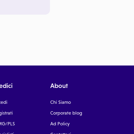
dici
About
cedi
Chi Siamo
istrati
Corporate blog
G/PLS
Ad Policy