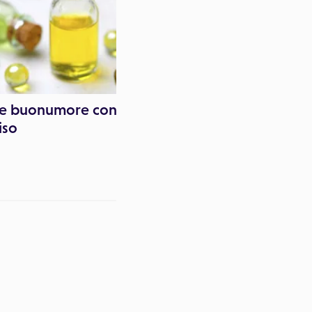
 e buonumore con
Il buonumore d'invern
riso
racchiuso in un bicchie
d'acqua