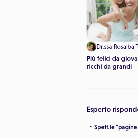
Dr.ssa Rosalba T
Il buonumore d'inverno
racchiuso in un bicchiere
Più felici da giova
d'acqua
ricchi da grandi
Esperto rispond
Spett.le "pagin