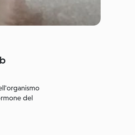
eb
nell'organismo
'ormone del