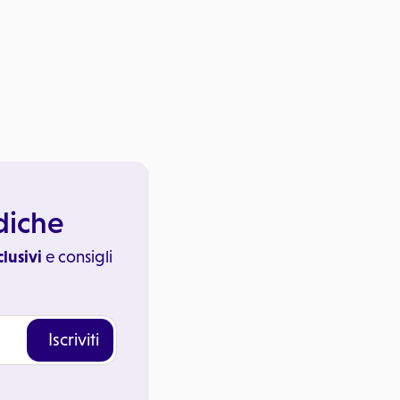
ediche
clusivi
e consigli
Iscriviti