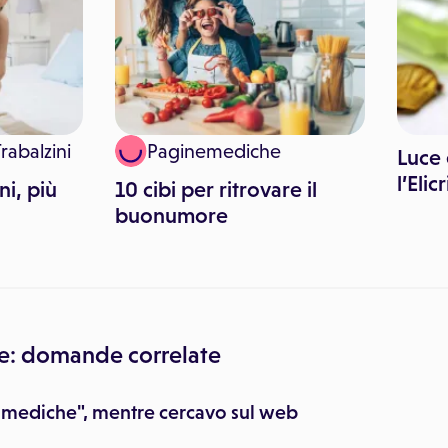
rabalzini
Paginemediche
Luce
l’Elic
ni, più
10 cibi per ritrovare il
buonumore
e: domande correlate
e mediche", mentre cercavo sul web