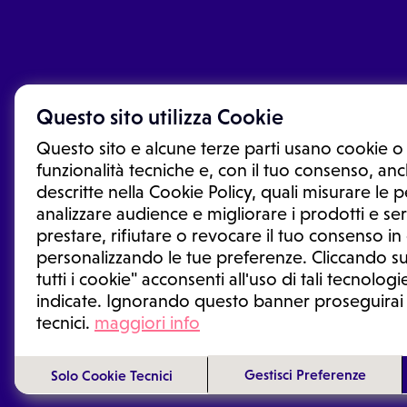
Questo sito utilizza Cookie
Questo sito e alcune terze parti usano cookie o 
funzionalità tecniche e, con il tuo consenso, anch
descritte nella Cookie Policy, quali misurare le
analizzare audience e migliorare i prodotti e ser
prestare, rifiutare o revocare il tuo consenso i
Le informazioni proposte in questo sito non sono un co
sostituiscono un consulto, una visita o una diagnosi fo
personalizzando le tue preferenze. Cliccando su
informazioni disponibili come suggerimenti per la form
tutti i cookie" acconsenti all'uso di tali tecnologie
trattamento o l'assunzione o sospensione di un farmac
indicate. Ignorando questo banner proseguirai
generale o uno specialista.
tecnici.
maggiori info
Condizioni di utilizzo
|
Privacy Policy
|
Gestione cookie
Gestisci Preferenze
Solo Cookie Tecnici