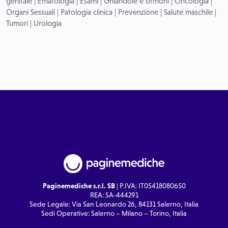
genitale
|
Ematologia
|
Esami
|
Ghiandole e ormoni
|
Oncologia
|
Organi Sessuali
|
Patologia clinica
|
Prevenzione
|
Salute maschile
|
Tumori
|
Urologia
Paginemediche s.r.l. SB
| P.IVA: IT05418080650
REA: SA-444291
Sede Legale: Via San Leonardo 26, 84131 Salerno, Italia
Sedi Operative: Salerno – Milano – Torino, Italia