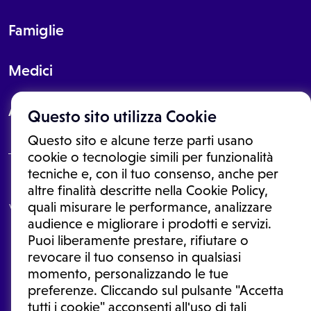
Famiglie
Medici
About
Questo sito utilizza Cookie
Questo sito e alcune terze parti usano
cookie o tecnologie simili per funzionalità
tecniche e, con il tuo consenso, anche per
Le informazioni proposte in questo sito non sono un consulto medico.
altre finalità descritte nella Cookie Policy,
In nessun caso, queste informazioni sostituiscono un consulto, una
quali misurare le performance, analizzare
visita o una diagnosi formulata dal medico. Non si devono considerare
le informazioni disponibili come suggerimenti per la formulazione di
audience e migliorare i prodotti e servizi.
una diagnosi, la determinazione di un trattamento o l'assunzione o
Puoi liberamente prestare, rifiutare o
sospensione di un farmaco senza prima consultare un medico di
medicina generale o uno specialista.
revocare il tuo consenso in qualsiasi
momento, personalizzando le tue
Condizioni di utilizzo
|
Privacy Policy
|
Gestione cookie
Ⓒ 2026 | Tutti i diritti riservati.
preferenze. Cliccando sul pulsante "Accetta
tutti i cookie" acconsenti all'uso di tali