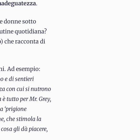
inadeguatezza
.
le donne sotto
outine quotidiana?
o) che racconta di
chi. Ad esempio:
 e di sentieri
za con cui si nutrono
è tutto per Mr. Grey,
a ‘prigione
ne, che stimola la
cosa gli dà piacere,