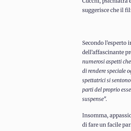
Cucchi, psichiatra e
suggerisce che il f
Secondo l’esperto i
dell’affascinante p
numerosi aspetti che
di rendere speciale o
spettatrici si sento
parti del proprio es
suspense
".
Insomma, appassiona
di fare un facile p