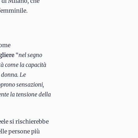
o
di Milano, che
femminile.
nome
gliere
“
nel segno
tà come la capacità
a donna. Le
oprono sensazioni,
nte la tensione della
ele si rischierebbe
lle persone più