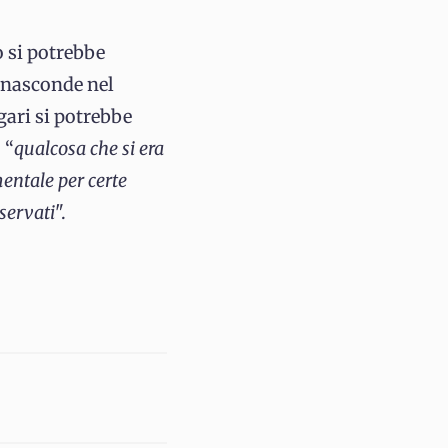
o si potrebbe
i nasconde nel
gari si potrebbe
 “
qualcosa che si era
mentale per certe
servati
".