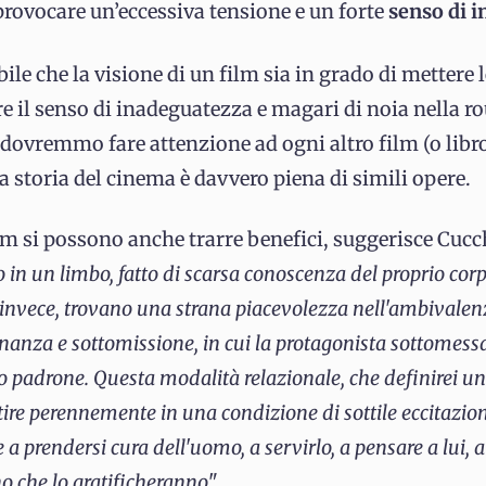
provocare un’eccessiva tensione e un forte
senso di 
ile che la visione di un film sia in grado di mettere 
re il senso di inadeguatezza e magari di noia nella r
a dovremmo fare attenzione ad ogni altro film (o libr
la storia del cinema è davvero piena di simili opere.
ilm si possono anche trarre benefici, suggerisce Cuc
in un limbo, fatto di scarsa conoscenza del proprio corpo
m, invece, trovano una strana piacevolezza nell'ambivalen
nanza e sottomissione, in cui la protagonista sottomessa 
uo padrone. Questa modalità relazionale, che definirei un
entire perennemente in una condizione di sottile eccitazio
a prendersi cura dell'uomo, a servirlo, a pensare a lui, a 
no che lo gratificheranno
".