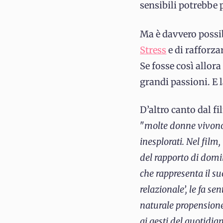
sensibili potrebbe 
Ma è davvero possib
Stress
e di rafforza
Se fosse così allor
grandi passioni. E 
D’altro canto dal f
"
molte donne vivono 
inesplorati. Nel fil
del rapporto di domi
che rappresenta il s
relazionale’, le fa s
naturale propensione 
ai gesti del quotidia