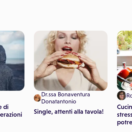
Dr.ssa Bonaventura
R
Donatantonio
 di
Cucin
Single, attenti alla tavola!
erazioni
stres
potre