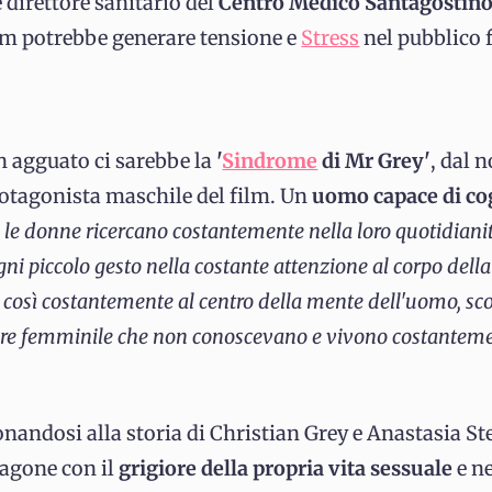
 direttore sanitario del
Centro Medico Santagostin
ilm potrebbe generare tensione e
Stress
nel pubblico 
n agguato ci sarebbe la
'
Sindrome
di Mr Grey'
, dal 
rotagonista maschile del film. Un
uomo capace di co
 le donne ricercano costantemente nella loro quotidiani
gni piccolo gesto nella costante attenzione al corpo dell
no così costantemente al centro della mente dell'uomo, sc
sere femminile che non conoscevano e vivono costanteme
ndosi alla storia di Christian Grey e Anastasia Ste
aragone con il
grigiore della propria vita sessuale
e ne