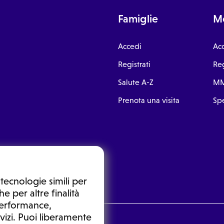
Famiglie
Me
Accedi
Ac
Registrati
Reg
Salute A-Z
MM
Prenota una visita
Spe
tecnologie simili per
e per altre finalità
 performance,
vizi. Puoi liberamente