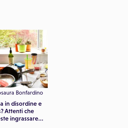
osaura Bonfardino
Paginemediche
a in disordine e
Contro la tristezza dell
s? Attenti che
feste, attenti a dolci e
ste ingrassare...
alcol