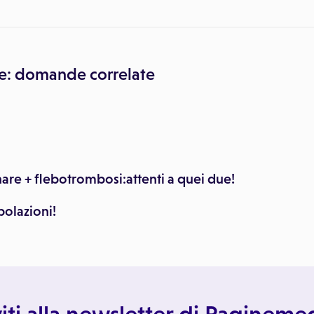
e: domande correlate
re + flebotrombosi:attenti a quei due!
polazioni!