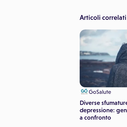
Articoli correlati
Paginemediche
GoSalute
Contro la tristezza delle
Diverse sfumature
feste, attenti a dolci e
depressione: gen
alcol
a confronto