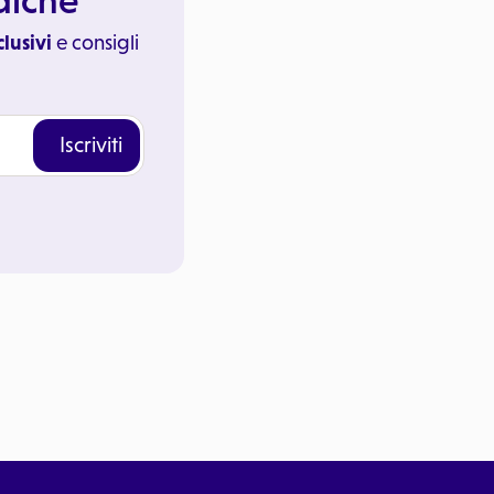
ediche
clusivi
e consigli
Iscriviti