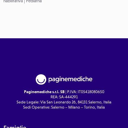
riabilitativa
|
Pediatria
Paginemediche s.r.l. SB
| P.IVA: IT05418080650
REA: SA-444291
Sede Legale: Via San Leonardo 26, 84131 Salerno, Italia
Sedi Operative: Salerno – Milano – Torino, Italia
Famiglie