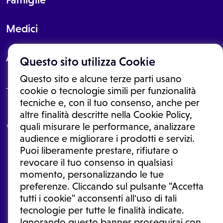
Medici
About
Questo sito utilizza Cookie
Questo sito e alcune terze parti usano
cookie o tecnologie simili per funzionalità
tecniche e, con il tuo consenso, anche per
Le informazioni proposte in questo sito non sono un consulto medico.
altre finalità descritte nella Cookie Policy,
In nessun caso, queste informazioni sostituiscono un consulto, una
quali misurare le performance, analizzare
visita o una diagnosi formulata dal medico. Non si devono considerare
le informazioni disponibili come suggerimenti per la formulazione di
audience e migliorare i prodotti e servizi.
una diagnosi, la determinazione di un trattamento o l'assunzione o
Puoi liberamente prestare, rifiutare o
sospensione di un farmaco senza prima consultare un medico di
medicina generale o uno specialista.
revocare il tuo consenso in qualsiasi
momento, personalizzando le tue
Condizioni di utilizzo
|
Privacy Policy
|
Gestione cookie
preferenze. Cliccando sul pulsante "Accetta
Ⓒ 2026 | Tutti i diritti riservati.
tutti i cookie" acconsenti all'uso di tali
tecnologie per tutte le finalità indicate.
Ignorando questo banner proseguirai con