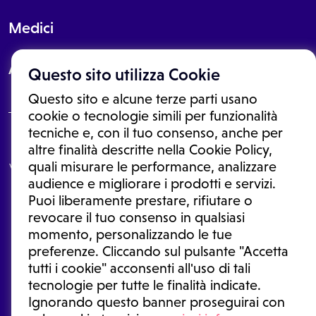
Medici
About
Questo sito utilizza Cookie
Questo sito e alcune terze parti usano
cookie o tecnologie simili per funzionalità
tecniche e, con il tuo consenso, anche per
Le informazioni proposte in questo sito non sono un consulto medico.
altre finalità descritte nella Cookie Policy,
In nessun caso, queste informazioni sostituiscono un consulto, una
quali misurare le performance, analizzare
visita o una diagnosi formulata dal medico. Non si devono considerare
le informazioni disponibili come suggerimenti per la formulazione di
audience e migliorare i prodotti e servizi.
una diagnosi, la determinazione di un trattamento o l'assunzione o
Puoi liberamente prestare, rifiutare o
sospensione di un farmaco senza prima consultare un medico di
medicina generale o uno specialista.
revocare il tuo consenso in qualsiasi
momento, personalizzando le tue
Condizioni di utilizzo
|
Privacy Policy
|
Gestione cookie
preferenze. Cliccando sul pulsante "Accetta
Ⓒ 2026 | Tutti i diritti riservati.
tutti i cookie" acconsenti all'uso di tali
tecnologie per tutte le finalità indicate.
Ignorando questo banner proseguirai con