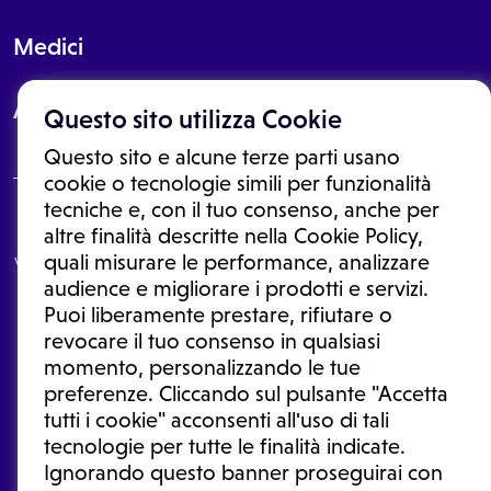
Medici
About
Questo sito utilizza Cookie
Questo sito e alcune terze parti usano
cookie o tecnologie simili per funzionalità
tecniche e, con il tuo consenso, anche per
Le informazioni proposte in questo sito non sono un consulto medico.
altre finalità descritte nella Cookie Policy,
In nessun caso, queste informazioni sostituiscono un consulto, una
quali misurare le performance, analizzare
visita o una diagnosi formulata dal medico. Non si devono considerare
le informazioni disponibili come suggerimenti per la formulazione di
audience e migliorare i prodotti e servizi.
una diagnosi, la determinazione di un trattamento o l'assunzione o
Puoi liberamente prestare, rifiutare o
sospensione di un farmaco senza prima consultare un medico di
medicina generale o uno specialista.
revocare il tuo consenso in qualsiasi
momento, personalizzando le tue
Condizioni di utilizzo
|
Privacy Policy
|
Gestione cookie
Ⓒ 2026 | Tutti i diritti riservati.
preferenze. Cliccando sul pulsante "Accetta
tutti i cookie" acconsenti all'uso di tali
tecnologie per tutte le finalità indicate.
Ignorando questo banner proseguirai con