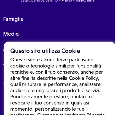
Sedi Operative: Salerno – Milano – Torino, Italia
Famiglie
Medici
About
Questo sito utilizza Cookie
Questo sito e alcune terze parti usano
cookie o tecnologie simili per funzionalità
tecniche e, con il tuo consenso, anche per
Le informazioni proposte in questo sito non sono un consulto medico.
altre finalità descritte nella Cookie Policy,
In nessun caso, queste informazioni sostituiscono un consulto, una
quali misurare le performance, analizzare
visita o una diagnosi formulata dal medico. Non si devono considerare
le informazioni disponibili come suggerimenti per la formulazione di
audience e migliorare i prodotti e servizi.
una diagnosi, la determinazione di un trattamento o l'assunzione o
Puoi liberamente prestare, rifiutare o
sospensione di un farmaco senza prima consultare un medico di
medicina generale o uno specialista.
revocare il tuo consenso in qualsiasi
momento, personalizzando le tue
Condizioni di utilizzo
|
Privacy Policy
|
Gestione cookie
Ⓒ 2026 | Tutti i diritti riservati.