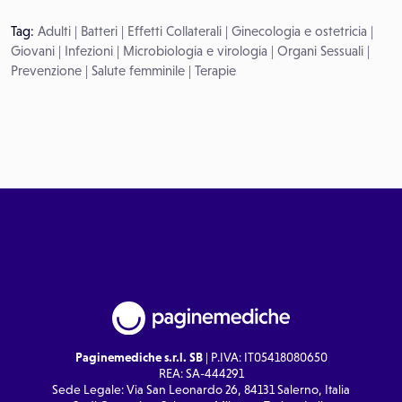
Tag:
Adulti
|
Batteri
|
Effetti Collaterali
|
Ginecologia e ostetricia
|
Giovani
|
Infezioni
|
Microbiologia e virologia
|
Organi Sessuali
|
Prevenzione
|
Salute femminile
|
Terapie
Paginemediche s.r.l. SB
| P.IVA: IT05418080650
REA: SA-444291
Sede Legale: Via San Leonardo 26, 84131 Salerno, Italia