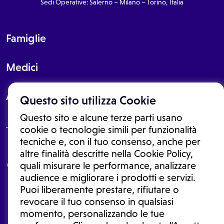
Sedi Operative: Salerno – Milano – Torino, Italia
Famiglie
Medici
About
Questo sito utilizza Cookie
Questo sito e alcune terze parti usano
cookie o tecnologie simili per funzionalità
tecniche e, con il tuo consenso, anche per
Le informazioni proposte in questo sito non sono un consulto medico.
altre finalità descritte nella Cookie Policy,
In nessun caso, queste informazioni sostituiscono un consulto, una
quali misurare le performance, analizzare
visita o una diagnosi formulata dal medico. Non si devono considerare
le informazioni disponibili come suggerimenti per la formulazione di
audience e migliorare i prodotti e servizi.
una diagnosi, la determinazione di un trattamento o l'assunzione o
Puoi liberamente prestare, rifiutare o
sospensione di un farmaco senza prima consultare un medico di
medicina generale o uno specialista.
revocare il tuo consenso in qualsiasi
momento, personalizzando le tue
Condizioni di utilizzo
|
Privacy Policy
|
Gestione cookie
Ⓒ 2026 | Tutti i diritti riservati.