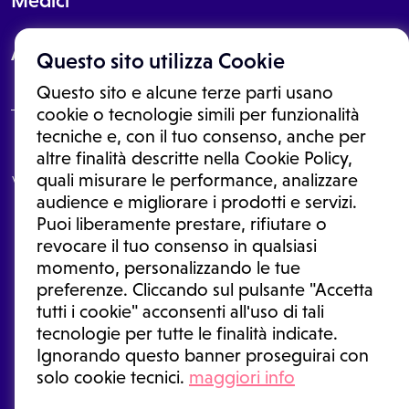
Medici
About
Questo sito utilizza Cookie
Questo sito e alcune terze parti usano
cookie o tecnologie simili per funzionalità
tecniche e, con il tuo consenso, anche per
Le informazioni proposte in questo sito non sono un consulto medico.
altre finalità descritte nella Cookie Policy,
In nessun caso, queste informazioni sostituiscono un consulto, una
quali misurare le performance, analizzare
visita o una diagnosi formulata dal medico. Non si devono considerare
le informazioni disponibili come suggerimenti per la formulazione di
audience e migliorare i prodotti e servizi.
una diagnosi, la determinazione di un trattamento o l'assunzione o
Puoi liberamente prestare, rifiutare o
sospensione di un farmaco senza prima consultare un medico di
medicina generale o uno specialista.
revocare il tuo consenso in qualsiasi
momento, personalizzando le tue
Condizioni di utilizzo
|
Privacy Policy
|
Gestione cookie
Ⓒ 2026 | Tutti i diritti riservati.
preferenze. Cliccando sul pulsante "Accetta
tutti i cookie" acconsenti all'uso di tali
tecnologie per tutte le finalità indicate.
Ignorando questo banner proseguirai con
solo cookie tecnici.
maggiori info