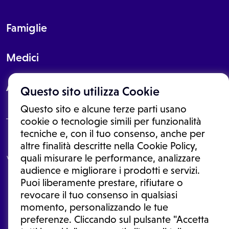
Famiglie
Medici
About
Questo sito utilizza Cookie
Questo sito e alcune terze parti usano
cookie o tecnologie simili per funzionalità
tecniche e, con il tuo consenso, anche per
Le informazioni proposte in questo sito non sono un consulto medico.
altre finalità descritte nella Cookie Policy,
In nessun caso, queste informazioni sostituiscono un consulto, una
quali misurare le performance, analizzare
visita o una diagnosi formulata dal medico. Non si devono considerare
le informazioni disponibili come suggerimenti per la formulazione di
audience e migliorare i prodotti e servizi.
una diagnosi, la determinazione di un trattamento o l'assunzione o
Puoi liberamente prestare, rifiutare o
sospensione di un farmaco senza prima consultare un medico di
medicina generale o uno specialista.
revocare il tuo consenso in qualsiasi
momento, personalizzando le tue
Condizioni di utilizzo
|
Privacy Policy
|
Gestione cookie
Ⓒ 2026 | Tutti i diritti riservati.
preferenze. Cliccando sul pulsante "Accetta