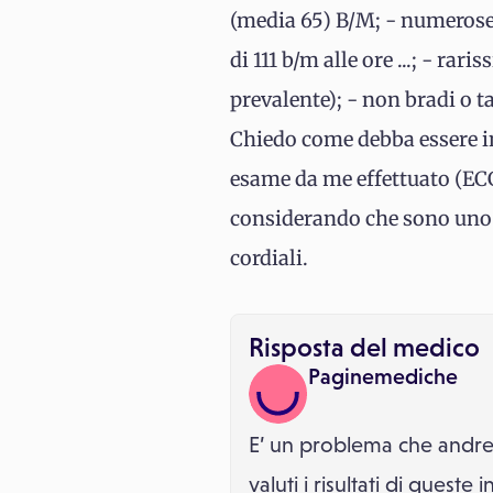
(media 65) B/M; - numerose ex
di 111 b/m alle ore ...; - ra
prevalente); - non bradi o t
Chiedo come debba essere in
esame da me effettuato (ECG
considerando che sono uno sp
cordiali.
Risposta del medico
Paginemediche
E’ un problema che andre
valuti i risultati di quest