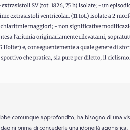
trasistoli SV (tot. 1826, 75 h) isolate; - un episodio
rissime extrasistoli ventricolari (11 tot.) isolate a 2 m
achiaritmie maggiori; - non significative modificazi
tesa l'aritmia originariamente rilevatami, sopratutto
 Holter) e, conseguentemente a quale genere di sfo
ortivo che pratica, sia pure per diletto, il ciclismo.
bbe comunque approfondito, ha bisogno di una visita
e indagini prima di concederle una idoneità agonistica