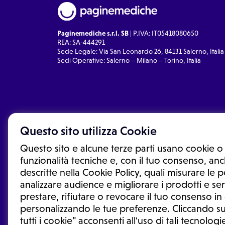
Paginemediche s.r.l. SB
| P.IVA: IT05418080650
REA: SA-444291
Sede Legale: Via San Leonardo 26, 84131 Salerno, Italia
Sedi Operative: Salerno – Milano – Torino, Italia
Questo sito utilizza Cookie
Questo sito e alcune terze parti usano cookie o 
funzionalità tecniche e, con il tuo consenso, anch
descritte nella Cookie Policy, quali misurare le
analizzare audience e migliorare i prodotti e ser
prestare, rifiutare o revocare il tuo consenso i
Le informazioni proposte in questo sito non sono un co
sostituiscono un consulto, una visita o una diagnosi fo
personalizzando le tue preferenze. Cliccando su
informazioni disponibili come suggerimenti per la form
tutti i cookie" acconsenti all'uso di tali tecnologie
trattamento o l'assunzione o sospensione di un farmac