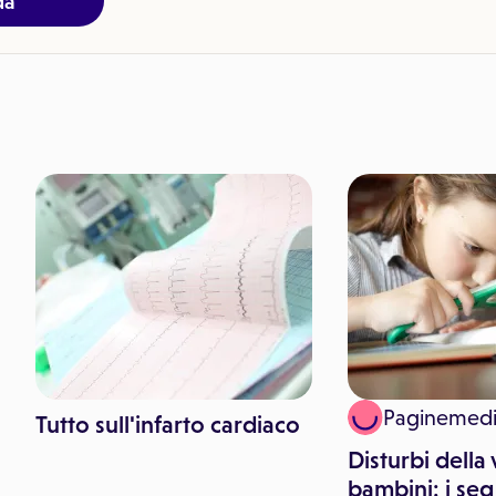
da
Paginemed
Tutto sull'infarto cardiaco
Disturbi della 
bambini: i segn