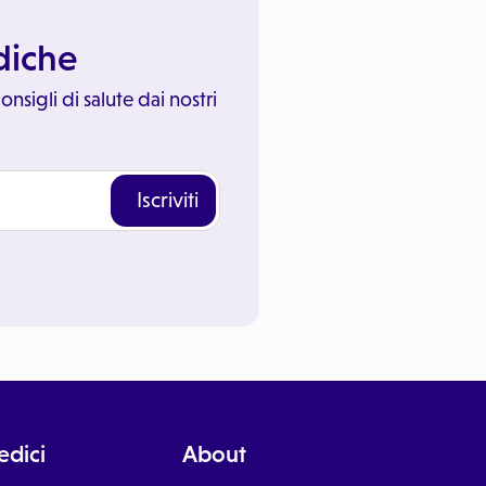
ediche
onsigli di salute dai nostri
Iscriviti
dici
About