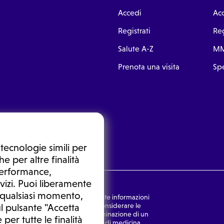
Accedi
Ac
Registrati
Reg
Salute A-Z
MM
Prenota una visita
Spe
tecnologie simili per
e per altre finalità
 performance,
vizi. Puoi liberamente
n qualsiasi momento,
nsulto medico. In nessun caso, queste informazioni
rmulata dal medico. Non si devono considerare le
l pulsante "Accetta
ulazione di una diagnosi, la determinazione di un
 per tutte le finalità
o senza prima consultare un medico di medicina