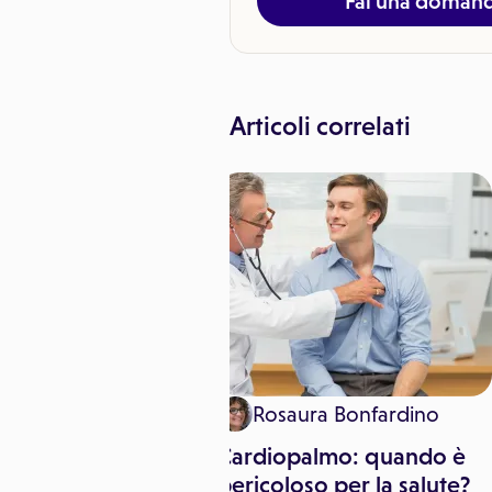
Fai una doman
Articoli correlati
emediche
Rosaura Bonfardino
ontro il
Cardiopalmo: quando è
rus, a che punto
pericoloso per la salute?