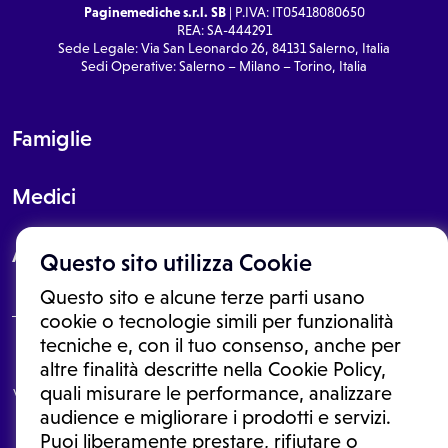
Paginemediche s.r.l. SB
| P.IVA: IT05418080650
REA: SA-444291
Sede Legale: Via San Leonardo 26, 84131 Salerno, Italia
Sedi Operative: Salerno – Milano – Torino, Italia
Famiglie
Medici
About
Questo sito utilizza Cookie
Questo sito e alcune terze parti usano
cookie o tecnologie simili per funzionalità
tecniche e, con il tuo consenso, anche per
Le informazioni proposte in questo sito non sono un consulto medico.
altre finalità descritte nella Cookie Policy,
In nessun caso, queste informazioni sostituiscono un consulto, una
quali misurare le performance, analizzare
visita o una diagnosi formulata dal medico. Non si devono considerare
le informazioni disponibili come suggerimenti per la formulazione di
audience e migliorare i prodotti e servizi.
una diagnosi, la determinazione di un trattamento o l'assunzione o
Puoi liberamente prestare, rifiutare o
sospensione di un farmaco senza prima consultare un medico di