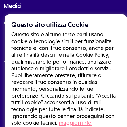
Medici
About
Questo sito utilizza Cookie
Questo sito e alcune terze parti usano
cookie o tecnologie simili per funzionalità
tecniche e, con il tuo consenso, anche per
Le informazioni proposte in questo sito non sono un consulto medico.
altre finalità descritte nella Cookie Policy,
In nessun caso, queste informazioni sostituiscono un consulto, una
quali misurare le performance, analizzare
visita o una diagnosi formulata dal medico. Non si devono considerare
le informazioni disponibili come suggerimenti per la formulazione di
audience e migliorare i prodotti e servizi.
una diagnosi, la determinazione di un trattamento o l'assunzione o
Puoi liberamente prestare, rifiutare o
sospensione di un farmaco senza prima consultare un medico di
medicina generale o uno specialista.
revocare il tuo consenso in qualsiasi
momento, personalizzando le tue
Condizioni di utilizzo
|
Privacy Policy
|
Gestione cookie
Ⓒ 2026 | Tutti i diritti riservati.
preferenze. Cliccando sul pulsante "Accetta
tutti i cookie" acconsenti all'uso di tali
tecnologie per tutte le finalità indicate.
Ignorando questo banner proseguirai con
solo cookie tecnici.
maggiori info