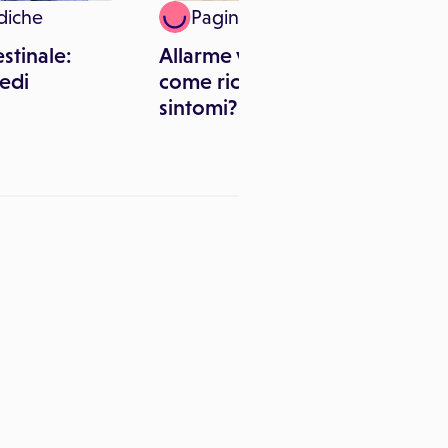
diche
Paginemediche
estinale:
Allarme variante inglese,
medi
come riconoscere i
sintomi?