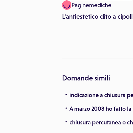
inemediche
Paginemediche
 variante inglese,
L'antiestetico dito a cipol
conoscere i
?
Domande simili
indicazione a chiusura p
A marzo 2008 ho fatto la
chiusura percutanea o ch