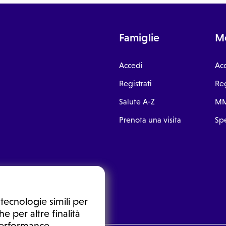
Famiglie
Me
Accedi
Ac
Registrati
Reg
Salute A-Z
MM
Prenota una visita
Spe
tecnologie simili per
e per altre finalità
 performance,