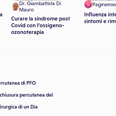
Dr. Giambattista Di
Pagineme
Mauro
la
Influenza int
Curare la sindrome post
sintomi e ri
Covid con l’ossigeno-
ozonoterapia
ercutanea di PFO
 chiusura percutanea del
irurgica di un Dia