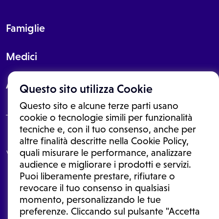
Famiglie
Medici
About
Questo sito utilizza Cookie
Questo sito e alcune terze parti usano
cookie o tecnologie simili per funzionalità
tecniche e, con il tuo consenso, anche per
Le informazioni proposte in questo sito non sono un consulto medico.
altre finalità descritte nella Cookie Policy,
In nessun caso, queste informazioni sostituiscono un consulto, una
quali misurare le performance, analizzare
visita o una diagnosi formulata dal medico. Non si devono considerare
le informazioni disponibili come suggerimenti per la formulazione di
audience e migliorare i prodotti e servizi.
una diagnosi, la determinazione di un trattamento o l'assunzione o
Puoi liberamente prestare, rifiutare o
sospensione di un farmaco senza prima consultare un medico di
medicina generale o uno specialista.
revocare il tuo consenso in qualsiasi
momento, personalizzando le tue
Condizioni di utilizzo
|
Privacy Policy
|
Gestione cookie
Ⓒ 2026 | Tutti i diritti riservati.
preferenze. Cliccando sul pulsante "Accetta