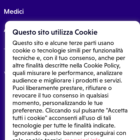
Medici
About
Questo sito utilizza Cookie
Questo sito e alcune terze parti usano
cookie o tecnologie simili per funzionalità
tecniche e, con il tuo consenso, anche per
Le informazioni proposte in questo sito non sono un consulto medico.
altre finalità descritte nella Cookie Policy,
In nessun caso, queste informazioni sostituiscono un consulto, una
quali misurare le performance, analizzare
visita o una diagnosi formulata dal medico. Non si devono considerare
le informazioni disponibili come suggerimenti per la formulazione di
audience e migliorare i prodotti e servizi.
una diagnosi, la determinazione di un trattamento o l'assunzione o
Puoi liberamente prestare, rifiutare o
sospensione di un farmaco senza prima consultare un medico di
medicina generale o uno specialista.
revocare il tuo consenso in qualsiasi
momento, personalizzando le tue
Condizioni di utilizzo
|
Privacy Policy
|
Gestione cookie
Ⓒ 2025 | Tutti i diritti riservati.
preferenze. Cliccando sul pulsante "Accetta
tutti i cookie" acconsenti all'uso di tali
tecnologie per tutte le finalità indicate.
Ignorando questo banner proseguirai con