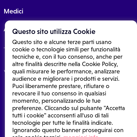
Medici
About
Questo sito utilizza Cookie
Questo sito e alcune terze parti usano
cookie o tecnologie simili per funzionalità
tecniche e, con il tuo consenso, anche per
Le informazioni proposte in questo sito non sono un consulto medico.
altre finalità descritte nella Cookie Policy,
In nessun caso, queste informazioni sostituiscono un consulto, una
quali misurare le performance, analizzare
visita o una diagnosi formulata dal medico. Non si devono considerare
le informazioni disponibili come suggerimenti per la formulazione di
audience e migliorare i prodotti e servizi.
una diagnosi, la determinazione di un trattamento o l'assunzione o
Puoi liberamente prestare, rifiutare o
sospensione di un farmaco senza prima consultare un medico di
medicina generale o uno specialista.
revocare il tuo consenso in qualsiasi
momento, personalizzando le tue
Condizioni di utilizzo
|
Privacy Policy
|
Gestione cookie
Ⓒ 2025 | Tutti i diritti riservati.
preferenze. Cliccando sul pulsante "Accetta
tutti i cookie" acconsenti all'uso di tali
tecnologie per tutte le finalità indicate.
Ignorando questo banner proseguirai con