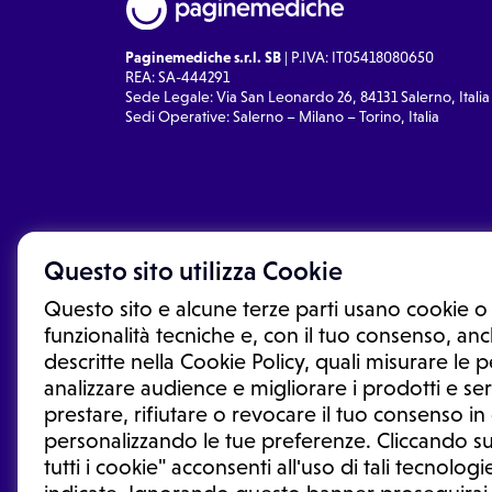
Paginemediche s.r.l. SB
| P.IVA: IT05418080650
REA: SA-444291
Sede Legale: Via San Leonardo 26, 84131 Salerno, Italia
Sedi Operative: Salerno – Milano – Torino, Italia
Questo sito utilizza Cookie
Questo sito e alcune terze parti usano cookie o 
funzionalità tecniche e, con il tuo consenso, anch
descritte nella Cookie Policy, quali misurare le
analizzare audience e migliorare i prodotti e ser
prestare, rifiutare o revocare il tuo consenso i
Le informazioni proposte in questo sito non sono un co
sostituiscono un consulto, una visita o una diagnosi fo
personalizzando le tue preferenze. Cliccando su
informazioni disponibili come suggerimenti per la form
tutti i cookie" acconsenti all'uso di tali tecnologie
trattamento o l'assunzione o sospensione di un farmac