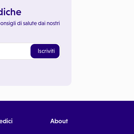
ediche
onsigli di salute dai nostri
Iscriviti
dici
About