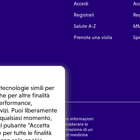
Accedi
Ac
Registrati
Reg
Salute A-Z
MM
Prenota una visita
Spe
tecnologie simili per
e per altre finalità
 performance,
vizi. Puoi liberamente
n qualsiasi momento,
nsulto medico. In nessun caso, queste informazioni
rmulata dal medico. Non si devono considerare le
l pulsante "Accetta
ulazione di una diagnosi, la determinazione di un
 per tutte le finalità
o senza prima consultare un medico di medicina