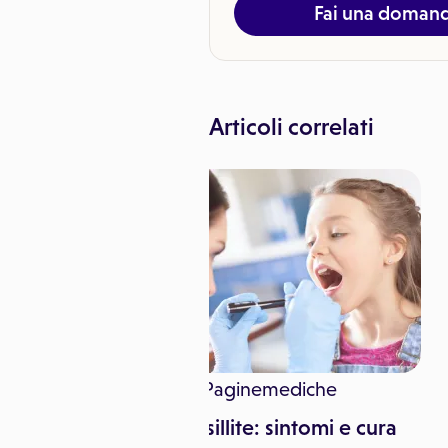
Fai una doman
Articoli correlati
 Di Maria
Paginemediche
intomi, cura e
Tonsillite: sintomi e cura