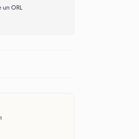
e un ORL
a