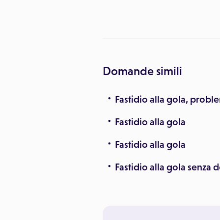
e
Domande simili
Fastidio alla gola, proble
Fastidio alla gola
Fastidio alla gola
Fastidio alla gola senza 