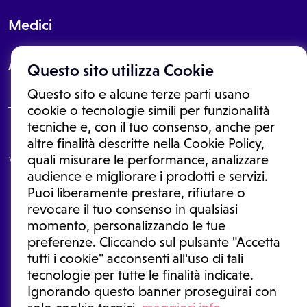
Medici
About
Questo sito utilizza Cookie
Questo sito e alcune terze parti usano
cookie o tecnologie simili per funzionalità
tecniche e, con il tuo consenso, anche per
Le informazioni proposte in questo sito non sono un consulto medico.
altre finalità descritte nella Cookie Policy,
In nessun caso, queste informazioni sostituiscono un consulto, una
quali misurare le performance, analizzare
visita o una diagnosi formulata dal medico. Non si devono considerare
le informazioni disponibili come suggerimenti per la formulazione di
audience e migliorare i prodotti e servizi.
una diagnosi, la determinazione di un trattamento o l'assunzione o
Puoi liberamente prestare, rifiutare o
sospensione di un farmaco senza prima consultare un medico di
medicina generale o uno specialista.
revocare il tuo consenso in qualsiasi
momento, personalizzando le tue
Condizioni di utilizzo
|
Privacy Policy
|
Gestione cookie
Ⓒ 2026 | Tutti i diritti riservati.
preferenze. Cliccando sul pulsante "Accetta
tutti i cookie" acconsenti all'uso di tali
tecnologie per tutte le finalità indicate.
Ignorando questo banner proseguirai con