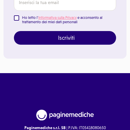
Ho letto l'
Informativa sulla Privacy
e acconsento al
trattamento dei miei dati personali
Iscriviti
Paginemediche s.r.l. SB
| P.IVA: IT05418080650