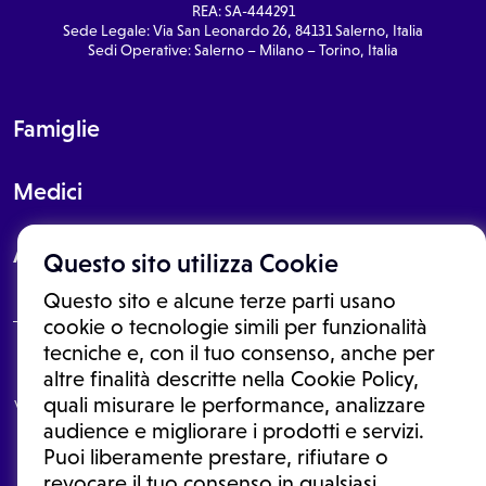
REA: SA-444291
Sede Legale: Via San Leonardo 26, 84131 Salerno, Italia
Sedi Operative: Salerno – Milano – Torino, Italia
Famiglie
Medici
About
Questo sito utilizza Cookie
Questo sito e alcune terze parti usano
cookie o tecnologie simili per funzionalità
tecniche e, con il tuo consenso, anche per
Le informazioni proposte in questo sito non sono un consulto medico.
altre finalità descritte nella Cookie Policy,
In nessun caso, queste informazioni sostituiscono un consulto, una
quali misurare le performance, analizzare
visita o una diagnosi formulata dal medico. Non si devono considerare
le informazioni disponibili come suggerimenti per la formulazione di
audience e migliorare i prodotti e servizi.
una diagnosi, la determinazione di un trattamento o l'assunzione o
Puoi liberamente prestare, rifiutare o
sospensione di un farmaco senza prima consultare un medico di
medicina generale o uno specialista.
revocare il tuo consenso in qualsiasi