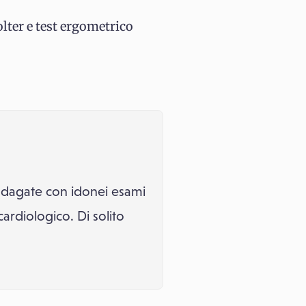
olter e test ergometrico
indagate con idonei esami
rdiologico. Di solito