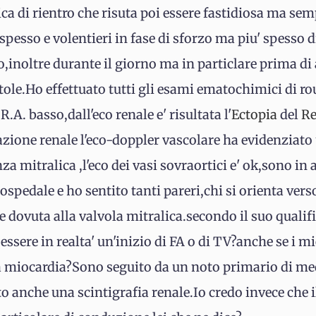
dica di rientro che risuta poi essere fastidiosa ma s
 spesso e volentieri in fase di sforzo ma piu' spesso 
noltre durante il giorno ma in particlare prima d
tole.Ho effettuato tutti gli esami ematochimici di rou
R.A. basso,dall'eco renale e' risultata l'
Ectopia
del
R
azione renale l'eco-doppler vascolare ha evidenziato
a mitralica ,l'eco dei vasi sovraortici e' ok,sono in a
ospedale e ho sentito tanti pareri,chi si orienta ver
 dovuta alla valvola mitralica.secondo il suo qualif
 essere in realta' un'inizio di FA o di TV?anche se i m
 miocardia?Sono seguito da un noto primario di med
to anche una scintigrafia renale.Io credo invece che