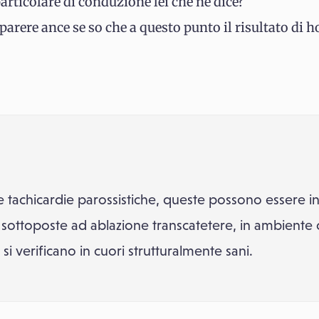
particolare di conduzione lei che ne dice?
arere ance se so che a questo punto il risultato di h
e tachicardie parossistiche, queste possono essere 
ottoposte ad ablazione transcatetere, in ambiente ca
 verificano in cuori strutturalmente sani.