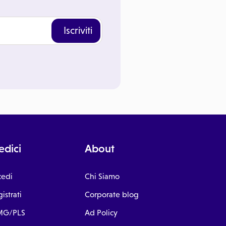
Iscriviti
dici
About
cedi
Chi Siamo
istrati
Corporate blog
G/PLS
Ad Policy