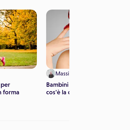
Massimo Canorro
a per
Bambini transgender: che
n forma
cos'è la disforia di genere