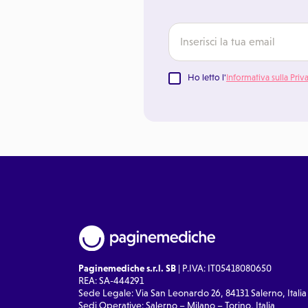
Ho letto l'
Informativa sulla Priv
Paginemediche s.r.l. SB
| P.IVA: IT05418080650
REA: SA-444291
Sede Legale: Via San Leonardo 26, 84131 Salerno, Italia
Sedi Operative: Salerno – Milano – Torino, Italia