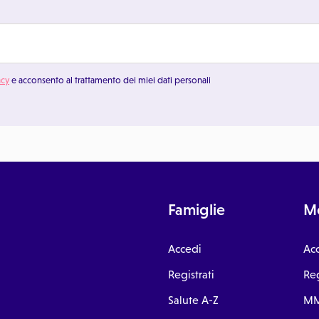
acy
e acconsento al trattamento dei miei dati personali
Famiglie
Me
Accedi
Ac
Registrati
Reg
Salute A-Z
MM