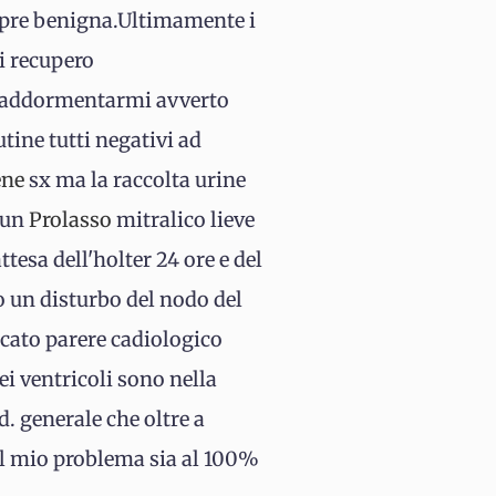
empre benigna.Ultimamente i
di recupero
i addormentarmi avverto
tine tutti negativi ad
ene
sx ma la raccolta urine
 un
Prolasso
mitralico lieve
ttesa dell'holter 24 ore e del
so un disturbo del nodo del
icato parere cadiologico
iei ventricoli sono nella
. generale che oltre a
 il mio problema sia al 100%