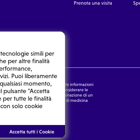
Prenota una visita
Spe
tecnologie simili per
e per altre finalità
 performance,
vizi. Puoi liberamente
n qualsiasi momento,
nsulto medico. In nessun caso, queste informazioni
rmulata dal medico. Non si devono considerare le
l pulsante "Accetta
ulazione di una diagnosi, la determinazione di un
 per tutte le finalità
o senza prima consultare un medico di medicina
 con solo cookie
Ⓒ 2025 | Tutti i diritti riservati.
Accetta tutti i Cookie