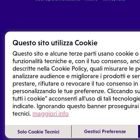
Questo sito utilizza Cookie
Questo sito e alcune terze parti usano cookie o 
funzionalità tecniche e, con il tuo consenso, anch
descritte nella Cookie Policy, quali misurare le
analizzare audience e migliorare i prodotti e ser
prestare, rifiutare o revocare il tuo consenso i
Le informazioni proposte in questo sito non sono un co
sostituiscono un consulto, una visita o una diagnosi fo
personalizzando le tue preferenze. Cliccando su
informazioni disponibili come suggerimenti per la form
tutti i cookie" acconsenti all'uso di tali tecnologie
trattamento o l'assunzione o sospensione di un farmac
indicate. Ignorando questo banner proseguirai
generale o uno specialista.
tecnici.
maggiori info
Condizioni di utilizzo
|
Privacy Policy
|
Gestione cookie
Gestisci Preferenze
Solo Cookie Tecnici