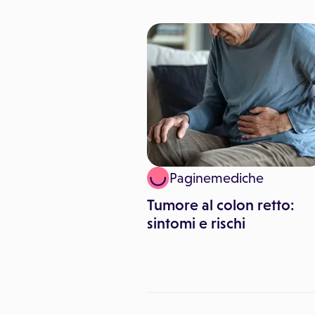
imo Canorro
Paginemediche
 transgender: che
Tumore al colon retto:
 disforia di genere
sintomi e rischi