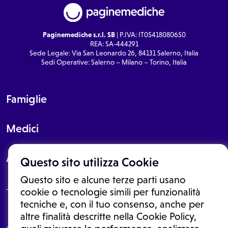
Paginemediche s.r.l. SB
| P.IVA: IT05418080650
REA: SA-444291
Sede Legale: Via San Leonardo 26, 84131 Salerno, Italia
Sedi Operative: Salerno – Milano – Torino, Italia
Famiglie
Medici
About
Questo sito utilizza Cookie
Questo sito e alcune terze parti usano
cookie o tecnologie simili per funzionalità
tecniche e, con il tuo consenso, anche per
Le informazioni proposte in questo sito non sono un consulto medico.
altre finalità descritte nella Cookie Policy,
In nessun caso, queste informazioni sostituiscono un consulto, una
visita o una diagnosi formulata dal medico. Non si devono considerare