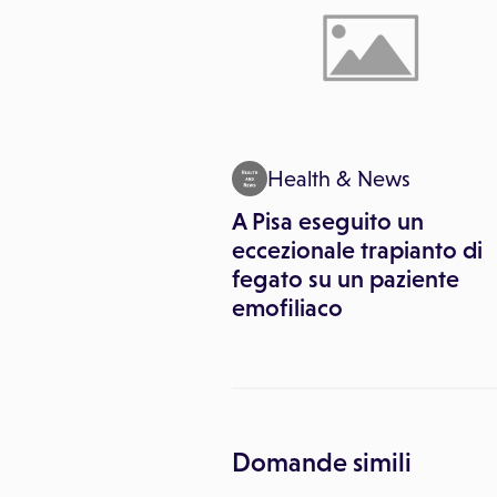
inemediche
Health & News
le virus: sintomi e
A Pisa eseguito un
sione
eccezionale trapianto di
fegato su un paziente
emofiliaco
Domande simili