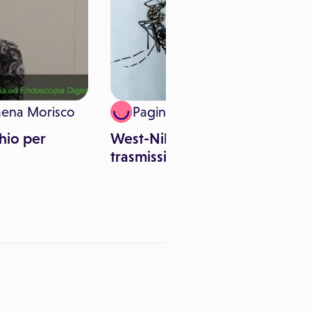
mena Morisco
Paginemediche
chio per
West-Nile virus: sintomi e
trasmissione