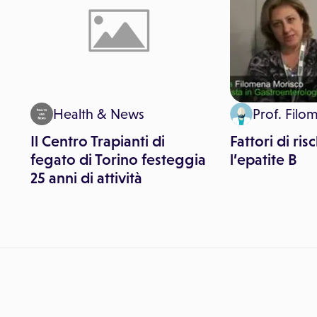
Health & News
Prof. Filo
Il Centro Trapianti di
Fattori di ris
fegato di Torino festeggia
l’epatite B
25 anni di attività