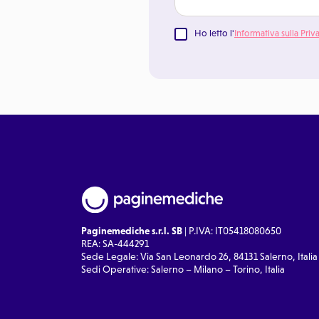
Ho letto l'
Informativa sulla Priv
Paginemediche s.r.l. SB
| P.IVA: IT05418080650
REA: SA-444291
Sede Legale: Via San Leonardo 26, 84131 Salerno, Italia
Sedi Operative: Salerno – Milano – Torino, Italia