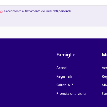
acy
e acconsento al trattamento dei miei dati personali
Famiglie
Me
Accedi
Ac
Registrati
Reg
Salute A-Z
MM
Prenota una visita
Spe