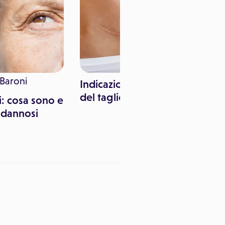
Baroni
Indicazioni e complicanze
del taglio cesareo
ri: cosa sono e
 dannosi