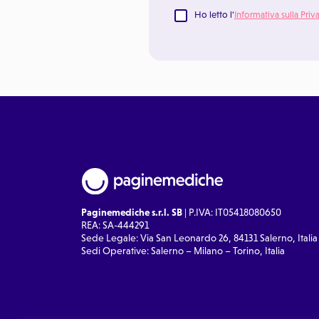
Ho letto l'
Informativa sulla Priv
Paginemediche s.r.l. SB
| P.IVA: IT05418080650
REA: SA-444291
Sede Legale: Via San Leonardo 26, 84131 Salerno, Italia
Sedi Operative: Salerno – Milano – Torino, Italia