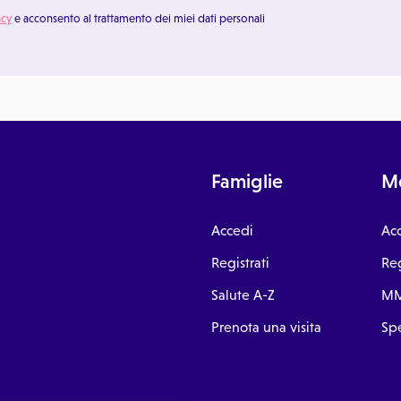
acy
e acconsento al trattamento dei miei dati personali
Famiglie
Me
Accedi
Ac
Registrati
Reg
Salute A-Z
MM
Prenota una visita
Spe