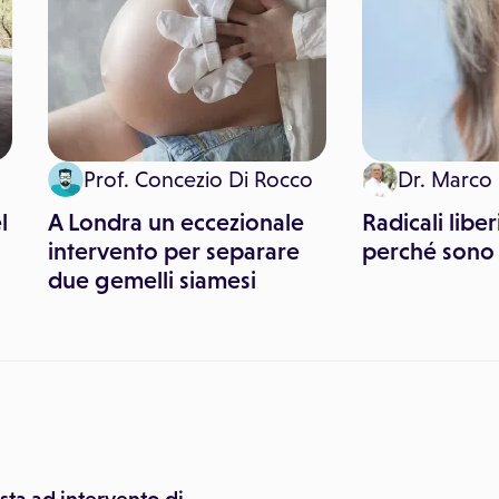
Prof. Concezio Di Rocco
Dr. Marco 
l
A Londra un eccezionale
Radicali libe
intervento per separare
perché sono
due gemelli siamesi