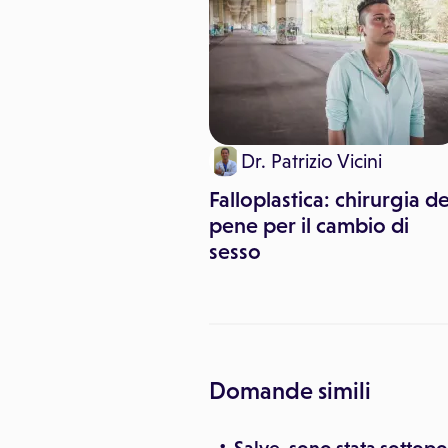
Dr. Patrizio Vicini
ioni e complicanze
lio cesareo
Falloplastica: chirurgia de
pene per il cambio di
sesso
Domande simili