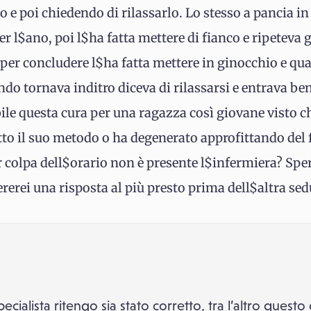
 e poi chiedendo di rilassarlo. Lo stesso a pancia i
r l$ano, poi l$ha fatta mettere di fianco e ripeteva g
 per concludere l$ha fatta mettere in ginocchio e qua
ando tornava inditro diceva di rilassarsi e entrava be
le questa cura per una ragazza così giovane visto che
to il suo metodo o ha degenerato approfittando del fa
 colpa dell$orario non è presente l$infermiera? Sper
ererei una risposta al più presto prima dell$altra sedu
cialista ritengo sia stato corretto, tra l’altro quest