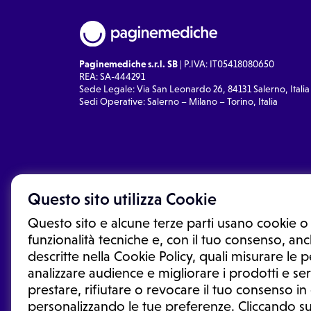
Paginemediche s.r.l. SB
| P.IVA: IT05418080650
REA: SA-444291
Sede Legale: Via San Leonardo 26, 84131 Salerno, Italia
Sedi Operative: Salerno – Milano – Torino, Italia
Questo sito utilizza Cookie
Questo sito e alcune terze parti usano cookie o 
funzionalità tecniche e, con il tuo consenso, anch
descritte nella Cookie Policy, quali misurare le
analizzare audience e migliorare i prodotti e ser
prestare, rifiutare o revocare il tuo consenso i
Le informazioni proposte in questo sito non sono un co
sostituiscono un consulto, una visita o una diagnosi fo
personalizzando le tue preferenze. Cliccando su