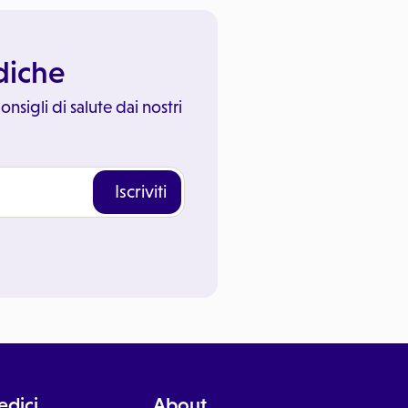
ediche
onsigli di salute dai nostri
Iscriviti
dici
About