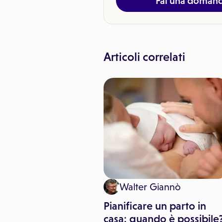
Fai una doman
Articoli correlati
imo Canorro
Walter Giannò
ione e diagnosi
Pianificare un parto in
 per il trattamento
casa: quando è possibile