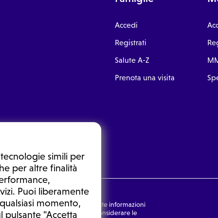
Accedi
Ac
Registrati
Reg
Salute A-Z
MM
Prenota una visita
Spe
tecnologie simili per
e per altre finalità
 performance,
vizi. Puoi liberamente
n qualsiasi momento,
nsulto medico. In nessun caso, queste informazioni
rmulata dal medico. Non si devono considerare le
l pulsante "Accetta