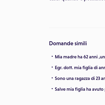
blemi al rene
Domande simili
Mia madre ha 62 anni ,u
Egr. dott. mia figlia di a
Sono una ragazza di 23 an
Salve mia figlia ha avut