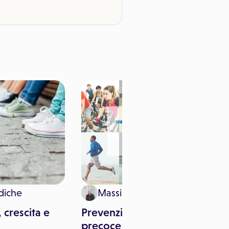
diche
Massimo Canorro
 crescita e
Prevenzione e diagnosi
precoce per il trattamento