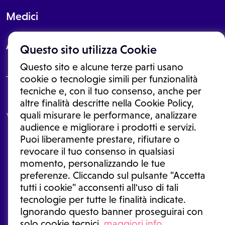
Medici
About
Questo sito utilizza Cookie
Questo sito e alcune terze parti usano
cookie o tecnologie simili per funzionalità
tecniche e, con il tuo consenso, anche per
Le informazioni proposte in questo sito non sono un consulto medico.
altre finalità descritte nella Cookie Policy,
In nessun caso, queste informazioni sostituiscono un consulto, una
quali misurare le performance, analizzare
visita o una diagnosi formulata dal medico. Non si devono considerare
le informazioni disponibili come suggerimenti per la formulazione di
audience e migliorare i prodotti e servizi.
una diagnosi, la determinazione di un trattamento o l'assunzione o
Puoi liberamente prestare, rifiutare o
sospensione di un farmaco senza prima consultare un medico di
medicina generale o uno specialista.
revocare il tuo consenso in qualsiasi
momento, personalizzando le tue
Condizioni di utilizzo
|
Privacy Policy
|
Gestione cookie
Ⓒ 2026 | Tutti i diritti riservati.
preferenze. Cliccando sul pulsante "Accetta
tutti i cookie" acconsenti all'uso di tali
tecnologie per tutte le finalità indicate.
Ignorando questo banner proseguirai con
solo cookie tecnici.
maggiori info