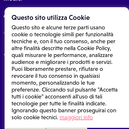
About
Questo sito utilizza Cookie
Questo sito e alcune terze parti usano
cookie o tecnologie simili per funzionalità
tecniche e, con il tuo consenso, anche per
Le informazioni proposte in questo sito non sono un consulto medico.
altre finalità descritte nella Cookie Policy,
In nessun caso, queste informazioni sostituiscono un consulto, una
quali misurare le performance, analizzare
visita o una diagnosi formulata dal medico. Non si devono considerare
le informazioni disponibili come suggerimenti per la formulazione di
audience e migliorare i prodotti e servizi.
una diagnosi, la determinazione di un trattamento o l'assunzione o
Puoi liberamente prestare, rifiutare o
sospensione di un farmaco senza prima consultare un medico di
medicina generale o uno specialista.
revocare il tuo consenso in qualsiasi
momento, personalizzando le tue
Condizioni di utilizzo
|
Privacy Policy
|
Gestione cookie
Ⓒ 2026 | Tutti i diritti riservati.
preferenze. Cliccando sul pulsante "Accetta
tutti i cookie" acconsenti all'uso di tali
tecnologie per tutte le finalità indicate.
Ignorando questo banner proseguirai con
solo cookie tecnici.
maggiori info