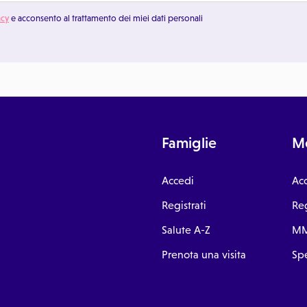
acy
e acconsento al trattamento dei miei dati personali
Famiglie
Me
Accedi
Ac
Registrati
Reg
Salute A-Z
MM
Prenota una visita
Spe