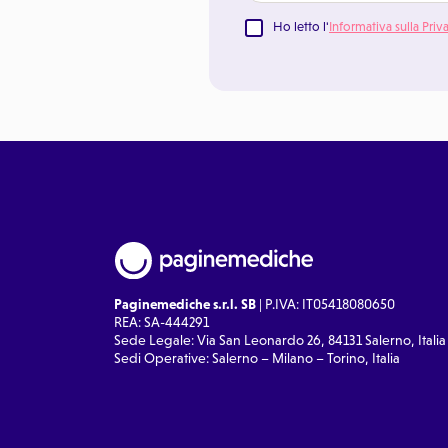
Ho letto l'
Informativa sulla Priv
Paginemediche s.r.l. SB
| P.IVA: IT05418080650
REA: SA-444291
Sede Legale: Via San Leonardo 26, 84131 Salerno, Italia
Sedi Operative: Salerno – Milano – Torino, Italia