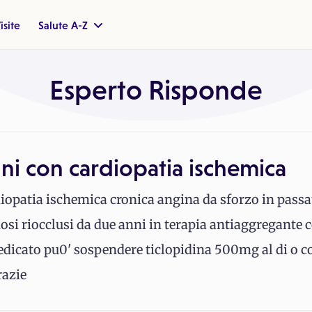
isite
Salute A-Z
Esperto Risponde
nni con cardiopatia ischemica
diopatia ischemica cronica angina da sforzo in passa
nosi riocclusi da due anni in terapia antiaggregante 
edicato pu0' sospendere ticlopidina 500mg al di o c
razie