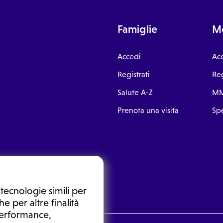
Famiglie
Me
Accedi
Ac
Registrati
Reg
Salute A-Z
MM
Prenota una visita
Spe
tecnologie simili per
e per altre finalità
 performance,