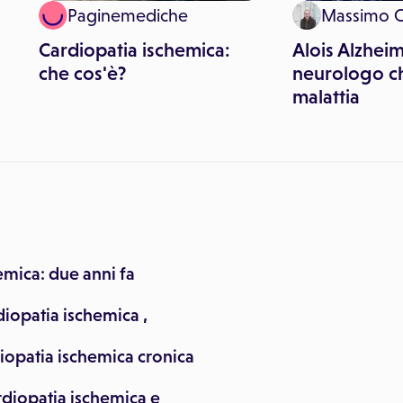
Paginemediche
Massimo 
Cardiopatia ischemica:
Alois Alzheime
che cos'è?
neurologo ch
malattia
emica: due anni fa
diopatia ischemica ,
diopatia ischemica cronica
rdiopatia ischemica e