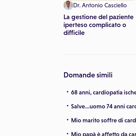
th & News
Dr. Antonio Casciello
fegato a 94 anni: il
La gestione del paziente
to è un successo
iperteso complicato o
difficile
Domande simili
68 anni, cardiopatia isch
Salve...uomo 74 anni car
Mio marito soffre di car
Mio papà è affetto da ca