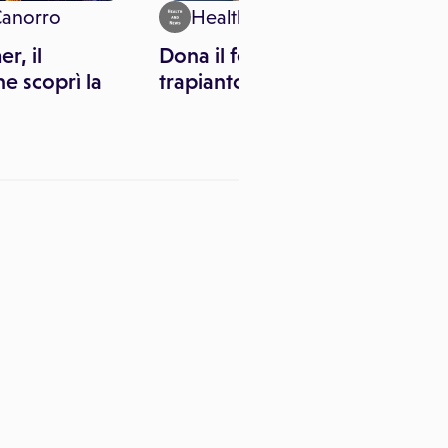
Canorro
Health & News
r, il
Dona il fegato a 94 anni: il
e scoprì la
trapianto è un successo