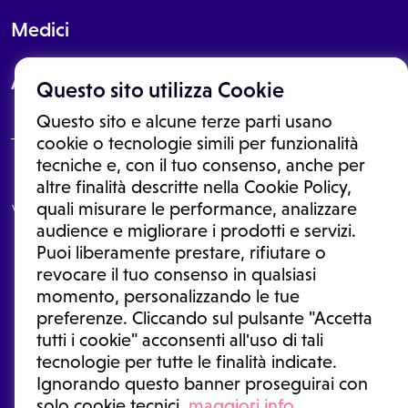
Medici
About
Questo sito utilizza Cookie
Questo sito e alcune terze parti usano
cookie o tecnologie simili per funzionalità
tecniche e, con il tuo consenso, anche per
Le informazioni proposte in questo sito non sono un consulto medico.
altre finalità descritte nella Cookie Policy,
In nessun caso, queste informazioni sostituiscono un consulto, una
quali misurare le performance, analizzare
visita o una diagnosi formulata dal medico. Non si devono considerare
le informazioni disponibili come suggerimenti per la formulazione di
audience e migliorare i prodotti e servizi.
una diagnosi, la determinazione di un trattamento o l'assunzione o
Puoi liberamente prestare, rifiutare o
sospensione di un farmaco senza prima consultare un medico di
medicina generale o uno specialista.
revocare il tuo consenso in qualsiasi
momento, personalizzando le tue
Condizioni di utilizzo
|
Privacy Policy
|
Gestione cookie
Ⓒ 2025 | Tutti i diritti riservati.
preferenze. Cliccando sul pulsante "Accetta
tutti i cookie" acconsenti all'uso di tali
tecnologie per tutte le finalità indicate.
Ignorando questo banner proseguirai con
solo cookie tecnici.
maggiori info