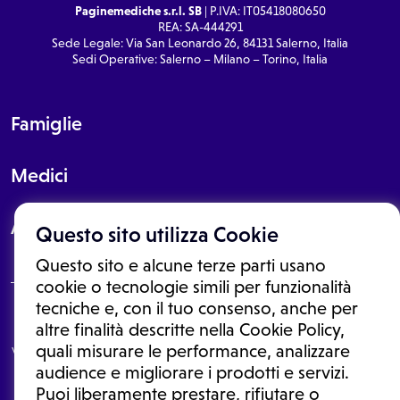
Paginemediche s.r.l. SB
| P.IVA: IT05418080650
REA: SA-444291
Sede Legale: Via San Leonardo 26, 84131 Salerno, Italia
Sedi Operative: Salerno – Milano – Torino, Italia
Famiglie
Medici
About
Questo sito utilizza Cookie
Questo sito e alcune terze parti usano
cookie o tecnologie simili per funzionalità
tecniche e, con il tuo consenso, anche per
Le informazioni proposte in questo sito non sono un consulto medico.
altre finalità descritte nella Cookie Policy,
In nessun caso, queste informazioni sostituiscono un consulto, una
quali misurare le performance, analizzare
visita o una diagnosi formulata dal medico. Non si devono considerare
le informazioni disponibili come suggerimenti per la formulazione di
audience e migliorare i prodotti e servizi.
una diagnosi, la determinazione di un trattamento o l'assunzione o
Puoi liberamente prestare, rifiutare o
sospensione di un farmaco senza prima consultare un medico di