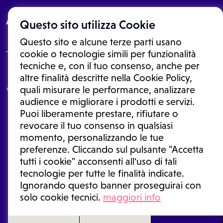
About
Questo sito utilizza Cookie
Questo sito e alcune terze parti usano
cookie o tecnologie simili per funzionalità
tecniche e, con il tuo consenso, anche per
Le informazioni proposte in questo sito non sono un consulto medico.
altre finalità descritte nella Cookie Policy,
In nessun caso, queste informazioni sostituiscono un consulto, una
quali misurare le performance, analizzare
visita o una diagnosi formulata dal medico. Non si devono considerare
le informazioni disponibili come suggerimenti per la formulazione di
audience e migliorare i prodotti e servizi.
una diagnosi, la determinazione di un trattamento o l'assunzione o
Puoi liberamente prestare, rifiutare o
sospensione di un farmaco senza prima consultare un medico di
medicina generale o uno specialista.
revocare il tuo consenso in qualsiasi
momento, personalizzando le tue
Condizioni di utilizzo
|
Privacy Policy
|
Gestione cookie
Ⓒ 2026 | Tutti i diritti riservati.
preferenze. Cliccando sul pulsante "Accetta
tutti i cookie" acconsenti all'uso di tali
tecnologie per tutte le finalità indicate.
Ignorando questo banner proseguirai con
solo cookie tecnici.
maggiori info