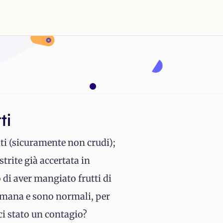
ti
ti (sicuramente non crudi);
rite già accertata in
 di aver mangiato frutti di
timana e sono normali, per
ci stato un contagio?