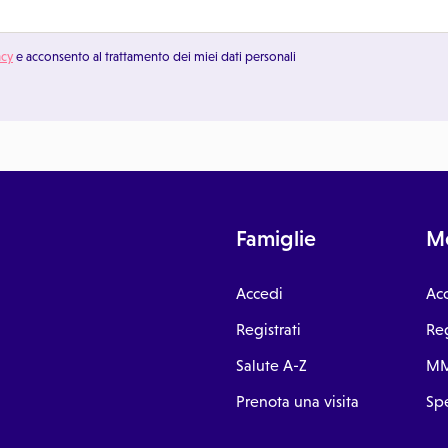
acy
e acconsento al trattamento dei miei dati personali
Famiglie
Me
Accedi
Ac
Registrati
Reg
Salute A-Z
MM
Prenota una visita
Spe