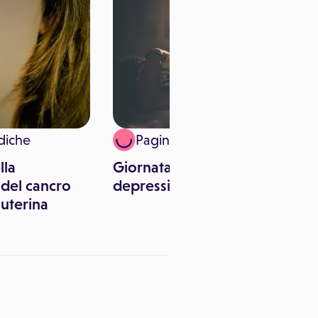
diche
Paginemediche
lla
Giornata Europea sulla
del cancro
depressione
 uterina