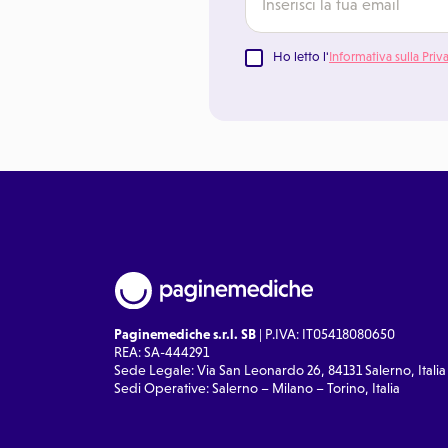
Ho letto l'
Informativa sulla Priv
Paginemediche s.r.l. SB
| P.IVA: IT05418080650
REA: SA-444291
Sede Legale: Via San Leonardo 26, 84131 Salerno, Italia
Sedi Operative: Salerno – Milano – Torino, Italia