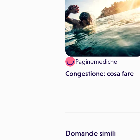
inemediche
Paginemediche
a Europea sulla
Congestione: cosa fare
sione
Domande simili